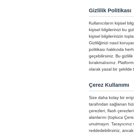
Gizlilik Politikası
Kullanıcıların kişisel b
kişisel bilgilerinizi bu g
kişisel bilgilerinizin to
Gizliliğinizi nasıl koru
politikası hakkında herha
geçebilirsiniz. Bu gizlil
bırakmalısınız. Platform
olarak yasal bir şekild
Çerez Kullanımı
Size daha kolay bir erişi
tarafından sağlanan hizm
çerezleri, flash çerezle
alanlarını (topluca Çerez
unutmayın. Tarayıcınız v
reddedebilirsiniz, ancak