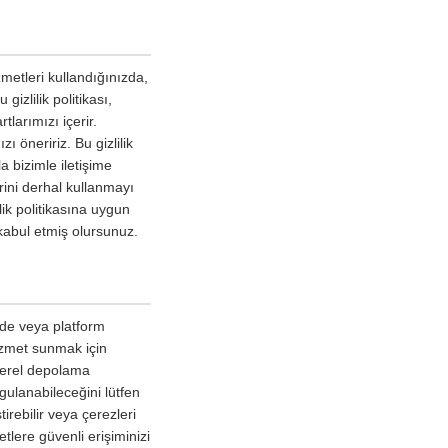
metleri kullandığınızda,
gizlilik politikası,
tlarımızı içerir.
 öneririz. Bu gizlilik
a bizimle iletişime
erini derhal kullanmayı
lik politikasına uygun
kabul etmiş olursunuz.
izde veya platform
hizmet sunmak için
 yerel depolama
ygulanabileceğini lütfen
irebilir veya çerezleri
tlere güvenli erişiminizi