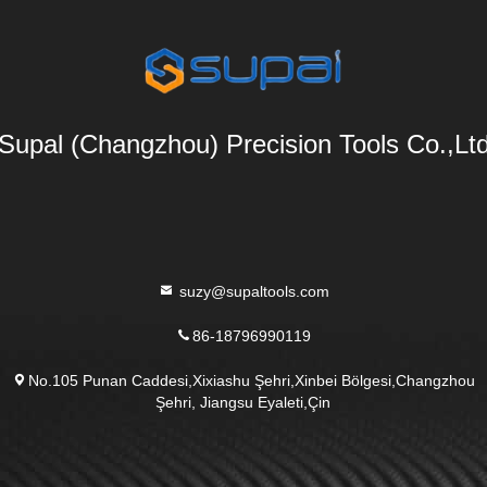
Supal (Changzhou) Precision Tools Co.,Lt
suzy@supaltools.com
86-18796990119
No.105 Punan Caddesi,Xixiashu Şehri,Xinbei Bölgesi,Changzhou
Şehri, Jiangsu Eyaleti,Çin