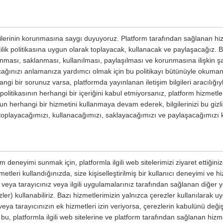
ilgilerinin korunmasına saygı duyuyoruz. Platform tarafından sağlanan hiz
izlilik politikasına uygun olarak toplayacak, kullanacak ve paylaşacağız. Bu 
planması, saklanması, kullanılması, paylaşılması ve korunmasına ilişkin şar
yacağınızı anlamanıza yardımcı olmak için bu politikayı bütünüyle okumanızı
ngi bir sorunuz varsa, platformda yayınlanan iletişim bilgileri aracılığıyl
ik politikasının herhangi bir içeriğini kabul etmiyorsanız, platform hizmetl
un herhangi bir hizmetini kullanmaya devam ederek, bilgilerinizi bu gizli
e toplayacağımızı, kullanacağımızı, saklayacağımızı ve paylaşacağımızı 
m deneyimi sunmak için, platformla ilgili web sitelerimizi ziyaret ettiğin
etleri kullandığınızda, size kişiselleştirilmiş bir kullanıcı deneyimi ve 
ri veya tarayıcınız veya ilgili uygulamalarınız tarafından sağlanan diğer
ler) kullanabiliriz. Bazı hizmetlerimizin yalnızca çerezler kullanılarak u
eya tarayıcınızın ek hizmetleri izin veriyorsa, çerezlerin kabulünü değişt
 bu, platformla ilgili web sitelerine ve platform tarafından sağlanan hizme