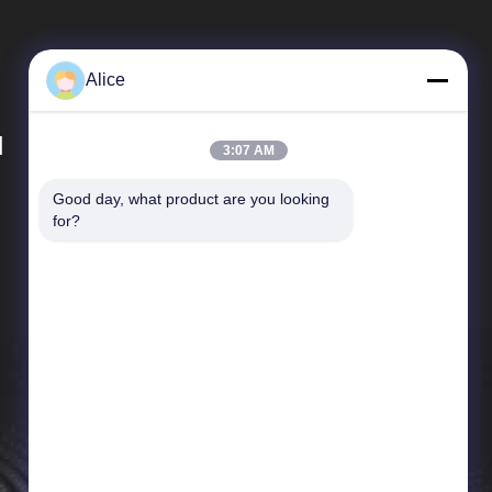
Alice
d
3:07 AM
Good day, what product are you looking 
Hızlı Linkler
for?
Şirket Profili
Fabrika turu
Kalite kontrol
Haberler
Site Haritası
Gizlilik Politikası