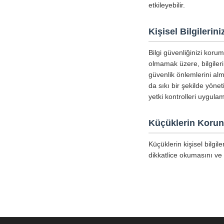
etkileyebilir.
Kişisel Bilgileri
Bilgi güvenliğinizi koru
olmamak üzere, bilgiler
güvenlik önlemlerini alm
da sıkı bir şekilde yöne
yetki kontrolleri uygula
Küçüklerin Koru
Küçüklerin kişisel bilgi
dikkatlice okumasını ve 