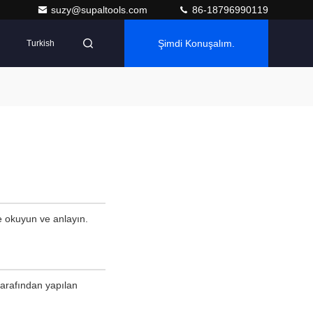
suzy@supaltools.com
86-18796990119
Şimdi Konuşalım.
Turkish
ce okuyun ve anlayın.
tarafından yapılan