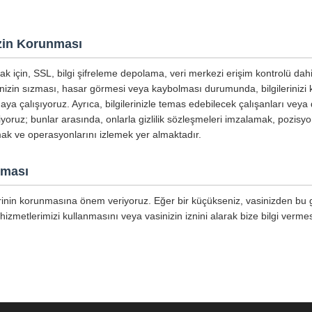
nizin Korunması
mak için, SSL, bilgi şifreleme depolama, veri merkezi erişim kontrolü dahi
inizin sızması, hasar görmesi veya kaybolması durumunda, bilgilerinizi
aya çalışıyoruz. Ayrıca, bilgilerinizle temas edebilecek çalışanları veya 
tiyoruz; bunlar arasında, onlarla gizlilik sözleşmeleri imzalamak, pozisyo
mak ve operasyonlarını izlemek yer almaktadır.
nması
lerinin korunmasına önem veriyoruz. Eğer bir küçükseniz, vasinizden bu giz
hizmetlerimizi kullanmasını veya vasinizin iznini alarak bize bilgi vermes