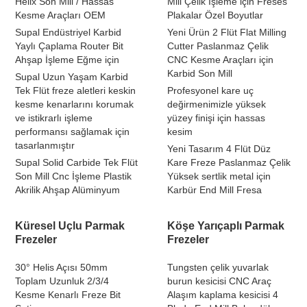
Helix Son Mill / Hassas
Mill Çelik İşleme için Freses
Kesme Araçları OEM
Plakalar Özel Boyutlar
Supal Endüstriyel Karbid
Yeni Ürün 2 Flüt Flat Milling
Yaylı Çaplama Router Bit
Cutter Paslanmaz Çelik
Ahşap İşleme Eğme için
CNC Kesme Araçları için
Karbid Son Mill
Supal Uzun Yaşam Karbid
Tek Flüt freze aletleri keskin
Profesyonel kare uç
kesme kenarlarını korumak
değirmenimizle yüksek
ve istikrarlı işleme
yüzey finişi için hassas
performansı sağlamak için
kesim
tasarlanmıştır
Yeni Tasarım 4 Flüt Düz
Supal Solid Carbide Tek Flüt
Kare Freze Paslanmaz Çelik
Son Mill Cnc İşleme Plastik
Yüksek sertlik metal için
Akrilik Ahşap Alüminyum
Karbür End Mill Fresa
Küresel Uçlu Parmak
Köşe Yarıçaplı Parmak
Frezeler
Frezeler
30° Helis Açısı 50mm
Tungsten çelik yuvarlak
Toplam Uzunluk 2/3/4
burun kesicisi CNC Araç
Kesme Kenarlı Freze Bit
Alaşım kaplama kesicisi 4