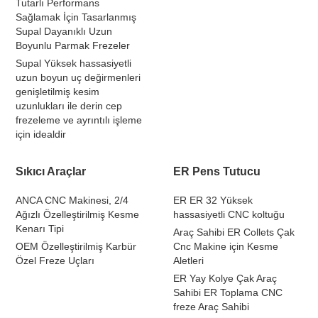
Tutarlı Performans
Sağlamak İçin Tasarlanmış
Supal Dayanıklı Uzun
Boyunlu Parmak Frezeler
Supal Yüksek hassasiyetli
uzun boyun uç değirmenleri
genişletilmiş kesim
uzunlukları ile derin cep
frezeleme ve ayrıntılı işleme
için idealdir
Sıkıcı Araçlar
ER Pens Tutucu
ANCA CNC Makinesi, 2/4
ER ER 32 Yüksek
Ağızlı Özelleştirilmiş Kesme
hassasiyetli CNC koltuğu
Kenarı Tipi
Araç Sahibi ER Collets Çak
OEM Özelleştirilmiş Karbür
Cnc Makine için Kesme
Özel Freze Uçları
Aletleri
ER Yay Kolye Çak Araç
Sahibi ER Toplama CNC
freze Araç Sahibi