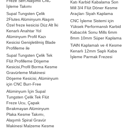
Freze Sert Alaşımlı CNC
Katı Karbid Kabalama Son
İşleme Takımı
Mill 3/4 Flüt Döner Kesme
Supal Tungsten Çelik
Araçları Siyah Kaplama
2Flutes Alüminyum Alaşım
CNC İşleme Sistemi için
Özel freze kesicisi Düz Alt İki
Yüksek Performanslı Karbid
Kenarlı Anahtar Yol
Kabacılık Sonu Mills 6mm
Alüminyum Profil Kazı
8mm 10mm Süper Kaplama
Kesicisi Genişletilmiş Blade
TiAlN Kaplamalı ve 4 Kesme
Profilleme ile
Kenarlı 12mm Saplı Kaba
Supal Tungsten Çelik Tek
İşleme Parmak Frezesi
Flüt Profilleme Döşeme
Kesicisi,Profil Borma Kesme
Gravürleme Makinesi
Döşeme Kesicisi, Alüminyum
için CNC Burr-Free
Alüminyum İçin Supal
Tungsten Çelik Tek Flüt
Freze Ucu, Çapak
Bırakmayan Alüminyum
Plaka Kesme Takımı,
Alaşımlı Spiral Gravür
Makinesi Malzeme Kesme