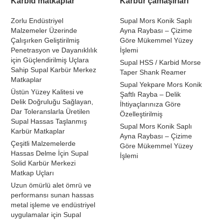
Karbid matkaplar
Karbür çamaşırları
Zorlu Endüstriyel
Supal Mors Konik Saplı
Malzemeler Üzerinde
Ayna Raybası – Çizime
Çalışırken Geliştirilmiş
Göre Mükemmel Yüzey
Penetrasyon ve Dayanıklılık
İşlemi
için Güçlendirilmiş Uçlara
Supal HSS / Karbid Morse
Sahip Supal Karbür Merkez
Taper Shank Reamer
Matkaplar
Supal Yekpare Mors Konik
Üstün Yüzey Kalitesi ve
Şaftlı Rayba – Delik
Delik Doğruluğu Sağlayan,
İhtiyaçlarınıza Göre
Dar Toleranslarla Üretilen
Özelleştirilmiş
Supal Hassas Taşlanmış
Supal Mors Konik Saplı
Karbür Matkaplar
Ayna Raybası – Çizime
Çeşitli Malzemelerde
Göre Mükemmel Yüzey
Hassas Delme İçin Supal
İşlemi
Solid Karbür Merkezi
Matkap Uçları
Uzun ömürlü alet ömrü ve
performansı sunan hassas
metal işleme ve endüstriyel
uygulamalar için Supal