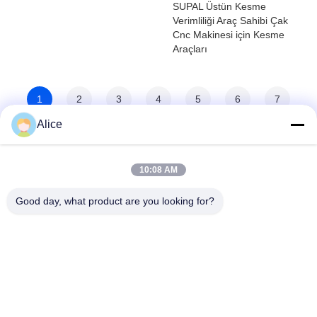
SUPAL Üstün Kesme
Verimliliği Araç Sahibi Çak
Cnc Makinesi için Kesme
Araçları
1
2
3
4
5
6
7
Alice
8
>
>>
10:08 AM
Good day, what product are you looking for?
Supal (Changzhou) Precision Tools Co.,Ltd
suzy@supaltools.com