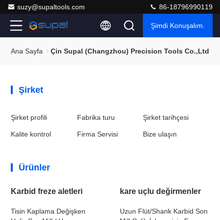
suzy@supaltools.com
86-18796990119
Şimdi Konuşalım.
Ana Sayfa
Çin Supal (Changzhou) Precision Tools Co.,Ltd Sit
Şirket
Şirket profili
Fabrika turu
Şirket tarihçesi
Kalite kontrol
Firma Servisi
Bize ulaşın
Ürünler
Karbid freze aletleri
kare uçlu değirmenler
Tisin Kaplama Değişken
Uzun Flüt/Shank Karbid Son