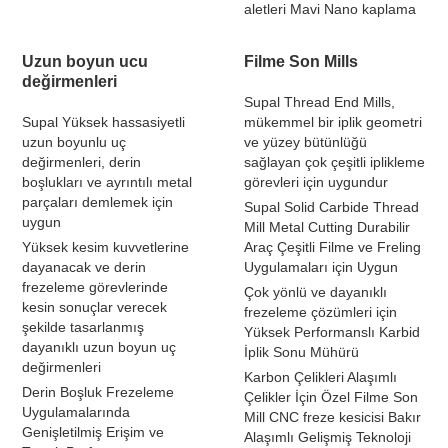
aletleri Mavi Nano kaplama
Uzun boyun ucu
Filme Son Mills
değirmenleri
Supal Thread End Mills,
Supal Yüksek hassasiyetli
mükemmel bir iplik geometri
uzun boyunlu uç
ve yüzey bütünlüğü
değirmenleri, derin
sağlayan çok çeşitli iplikleme
boşlukları ve ayrıntılı metal
görevleri için uygundur
parçaları demlemek için
Supal Solid Carbide Thread
uygun
Mill Metal Cutting Durabilir
Yüksek kesim kuvvetlerine
Araç Çeşitli Filme ve Freling
dayanacak ve derin
Uygulamaları için Uygun
frezeleme görevlerinde
Çok yönlü ve dayanıklı
kesin sonuçlar verecek
frezeleme çözümleri için
şekilde tasarlanmış
Yüksek Performanslı Karbid
dayanıklı uzun boyun uç
İplik Sonu Mühürü
değirmenleri
Karbon Çelikleri Alaşımlı
Derin Boşluk Frezeleme
Çelikler İçin Özel Filme Son
Uygulamalarında
Mill CNC freze kesicisi Bakır
Genişletilmiş Erişim ve
Alaşımlı Gelişmiş Teknoloji