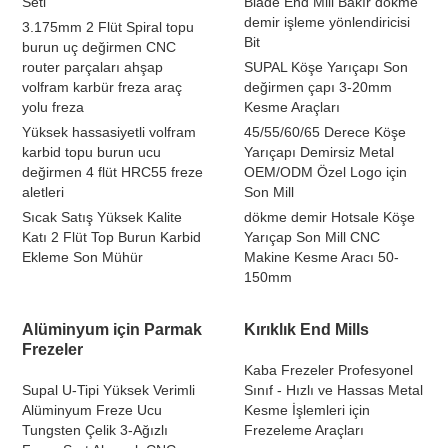
Seti
Blade End Mill Bakır dökme
demir işleme yönlendiricisi
3.175mm 2 Flüt Spiral topu
Bit
burun uç değirmen CNC
router parçaları ahşap
SUPAL Köşe Yarıçapı Son
volfram karbür freza araç
değirmen çapı 3-20mm
yolu freza
Kesme Araçları
Yüksek hassasiyetli volfram
45/55/60/65 Derece Köşe
karbid topu burun ucu
Yarıçapı Demirsiz Metal
değirmen 4 flüt HRC55 freze
OEM/ODM Özel Logo için
aletleri
Son Mill
Sıcak Satış Yüksek Kalite
dökme demir Hotsale Köşe
Katı 2 Flüt Top Burun Karbid
Yarıçap Son Mill CNC
Ekleme Son Mühür
Makine Kesme Aracı 50-
150mm
Alüminyum için Parmak
Kırıklık End Mills
Frezeler
Kaba Frezeler Profesyonel
Supal U-Tipi Yüksek Verimli
Sınıf - Hızlı ve Hassas Metal
Alüminyum Freze Ucu
Kesme İşlemleri için
Tungsten Çelik 3-Ağızlı
Frezeleme Araçları