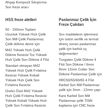
Ahşap Kompozit Sıkıştırma
Son freze aracı
HSS freze aletleri
Paslanmaz Çelik İçin
Freze Çakıları
50 - 150mm Toplam
Uzunluk Yüksek Hızlı Çelik
Sıvı maddelerin işlenmesi
Son Mill Çelik Paslanmaz
için üstün sertlik ve termal
Çelik dökme demir için
direnç sunan paslanmaz
çelik için karbüt uç
M42 Yüksek Hızlı Çelik
değirmenleri
Dökme Kesicisi Toz Yüksek
Hızlı Çelik Son Dökme 4 Flüt
Tungsten Çelik Dökme 4
Flüt Son Dökme / 6mm
Standart olmayan M42
8mm 12mm Cutter Son
Yüksek Hızlı Çelik Fırlatma
Dökme Paslanmaz Çelik için
Kesicisi Yüksek Kobalt
Yüksek Hızlı Çelik Son
HRC50/55/60/65 4 Flüt
Fırlatma Kesicisi
Karbid Son Mill Paslanmaz
çelik için 3mm - 12mm çapı
Üretici Özel M42 Yüksek
Hızlı Çelik Fırlatma Kesicisi
Kare Karbid Son Mill
Yüksek Kobalt Yüksek Hızlı
Paslanmaz çelik TiSiN
Çelik Son Fırlatma Kesicisi
kaplama için CNC freze