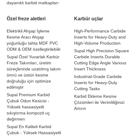
dayanıklı karbid matkapları
Özel freze aletleri
Karbür uçlar
Elektrikli Ahşap İşleme
High-Performance Carbide
Kesme Aracı Ahşap
Inserts for Heavy-Duty and
yoğunluğu tahta MDF PVC
High-Volume Production
ODM & OEM özelleştirilebilir
Supal High Precision Square
Supal Özel Yuvarlak Karbür
Carbide Inserts Durable
Freze Takımları, üretim
Cutting Edge Angle Various
süreçlerinde uzatılmış takım
Insert Thickness
ömrü ve üstün kesme
Industrial-Grade Carbide
doğruluğu için optimize
Inserts for Heavy-Duty
edilmiştir
Cutting Tasks
Supal Premium Karbid
Karbid Ekleme Kesme
Çubuk Odun Kesicisi -
Çözümleri ile Verimliliğinizi
Yüksek hassasiyetli
Artırın
sıkıştırma kompozit uç
değirmen
Supal En Kaliteli Karbid
Çubuk - Yüksek Hassasiyetli