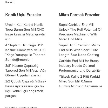
Kesici
Konik Uçlu Frezeler
Mikro Parmak Frezeler
Üretim Katı Karbid Konik
Supal Carbide End Mill
Topu Burun Son Mill CNC
Unlock The Full Potential Of
freze kesicisi Metal gravür
Precision Machining With
için
Micro End Mills
4 "Toplam Uzunluğu 3/8"
Supal High Precision Micro
Kesme Diametresi ve 0.03
End Mills With Short Flute
"Köşe Yarıçapı ile Tapered
Length Blue Nano Coating
Son değirmenleri
Carbide End Mill for Brass
3/8" Kesme Çaprazlığı
Industry Needs Optimal
Tapered Son Mill Aracı Ağır
Performance and Durability
Görevli Uygulamalar için
Yüksek Kalite 2 Flüt Karbid
1/2 Çubuk Çaprağı Yüksek
Mikro Son Mill 0.5mm
hassasiyetli kesim için tek
Gümüş Altın için Kaplama ile
uçlu konik uçlu değirmen
parçası