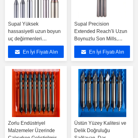
Supal Yüksek
Supal Precision
hassasiyetli uzun boyun
Extended Reach'li Uzun
uç değirmenleri
Boynuzlu Son Mills,
genişletilmiş kesim
Karmaşık ve Derin
En İyi Fiyatı Alın
En İyi Fiyatı Alın
uzunlukları ile derin cep
Fırlatma İşlemleri için
frezeleme ve ayrıntılı
Sabit Kesme Performansı
işleme için idealdir
Sağlar
Zorlu Endüstriyel
Üstün Yüzey Kalitesi ve
Malzemeler Üzerinde
Delik Doğruluğu
Çalışırken Geliştirilmiş
Sağlayan, Dar