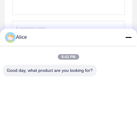
Alice
Gönder
8:42 PM
Good day, what product are you looking for?
Supal (Changzhou) Precision Tools Co.,Ltd
suzy@supaltools.com
86-18796990119