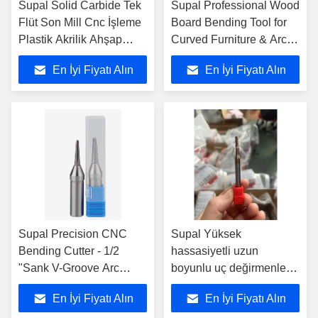
Supal Solid Carbide Tek
Supal Professional Wood
Flüt Son Mill Cnc İşleme
Board Bending Tool for
Plastik Akrilik Ahşap
Curved Furniture & Arc
Alüminyum
Grooving (Supal
En İyi Fiyatı Alın
En İyi Fiyatı Alın
Profesyonel Ahşap Tahta
Eğitim Aracı)
Supal Precision CNC
Supal Yüksek
Bending Cutter - 1/2
hassasiyetli uzun
"Sank V-Groove Arc
boyunlu uç değirmenleri,
Slotting frezing aracı
derin boşlukları ve
En İyi Fiyatı Alın
En İyi Fiyatı Alın
ayrıntılı metal parçaları