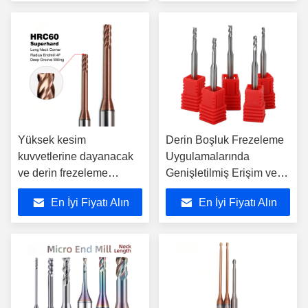
demlemek için uygun
Yüksek kesim
Derin Boşluk Frezeleme
kuvvetlerine dayanacak
Uygulamalarında
ve derin frezeleme
Genişletilmiş Erişim ve
görevlerinde kesin
Tutarlı Performans
En İyi Fiyatı Alın
En İyi Fiyatı Alın
sonuçlar verecek şekilde
Sağlamak İçin
tasarlanmış dayanıklı
Tasarlanmış Supal
uzun boyun uç
Dayanıklı Uzun Boyunlu
değirmenleri
Parmak Frezeler