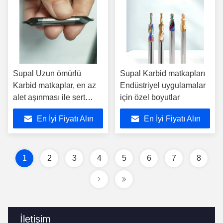
Supal Uzun ömürlü
Supal Karbid matkapları
Karbid matkaplar, en az
Endüstriyel uygulamalar
alet aşınması ile sert
için özel boyutlar
alaşımlar ve kompozit
En İyi Fiyatı Alın
En İyi Fiyatı Alın
malzemelerle sondaj
yapmak için
1
2
3
4
5
6
7
8
İletişim