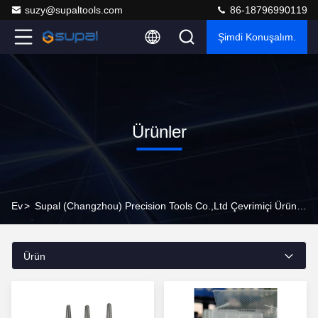
suzy@supaltools.com
86-18796990119
Şimdi Konuşalım.
Ürünler
Ev
>
Supal (Changzhou) Precision Tools Co.,Ltd Çevrimiçi Ürünler
Ürün