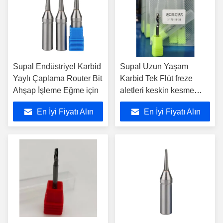
Supal Endüstriyel Karbid
Supal Uzun Yaşam
Yaylı Çaplama Router Bit
Karbid Tek Flüt freze
Ahşap İşleme Eğme için
aletleri keskin kesme
kenarlarını korumak ve
En İyi Fiyatı Alın
En İyi Fiyatı Alın
istikrarlı işleme
performansı sağlamak
için tasarlanmıştır