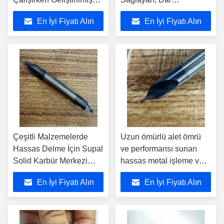
Penetrasyon ve
Toleranslarla Üretilen
En İyi Fiyatı Alın
En İyi Fiyatı Alın
Dayanıklılık için
Supal Hassas Taşlanmış
Güçlendirilmiş Uçlara
Karbür Matkaplar
Sahip Supal Karbür
Merkez Matkaplar
Çeşitli Malzemelerde
Uzun ömürlü alet ömrü
Hassas Delme İçin Supal
ve performansı sunan
Solid Karbür Merkezi
hassas metal işleme ve
Matkap Uçları
endüstriyel uygulamalar
En İyi Fiyatı Alın
En İyi Fiyatı Alın
için Supal dayanıklı
karbid matkapları