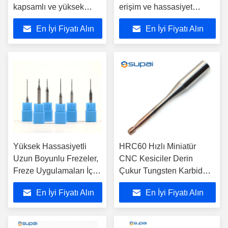
kapsamlı ve yüksek
erişim ve hassasiyet
sertlik özelliklerine
gerektiren uygulamalarda
En İyi Fiyatı Alın
En İyi Fiyatı Alın
sahip, karmaşık
sert metaller ve alaşımları
geometrileri doğru bir
işlemek için uygundur
şekilde öğütmek için
uygundur
Yüksek Hassasiyetli
HRC60 Hızlı Miniatür
Uzun Boyunlu Frezeler,
CNC Kesiciler Derin
Freze Uygulamaları İçin
Çukur Tungsten Karbid
Uzatılmış Sap
Son Mill Metal için Uzun
En İyi Fiyatı Alın
En İyi Fiyatı Alın
Uzunlukları ve Çoklu
Boyun Fraser
Çap Seçenekleri Sunar