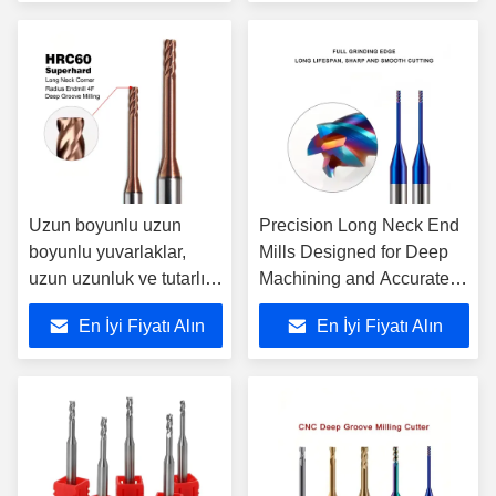
Sabit Kesme
Performansı Sağlar
Uzun boyunlu uzun
Precision Long Neck End
boyunlu yuvarlaklar,
Mills Designed for Deep
uzun uzunluk ve tutarlı
Machining and Accurate
performans gerektiren
Cutting in Various
En İyi Fiyatı Alın
En İyi Fiyatı Alın
detaylı yuvarlama
Industrial Applications
görevleri için idealdir.
(Derin İşleme ve Çeşitli
Endüstriyel
Uygulamalarda Kesim için
Tasarlanmış Uzun
Boyunlu Mills)