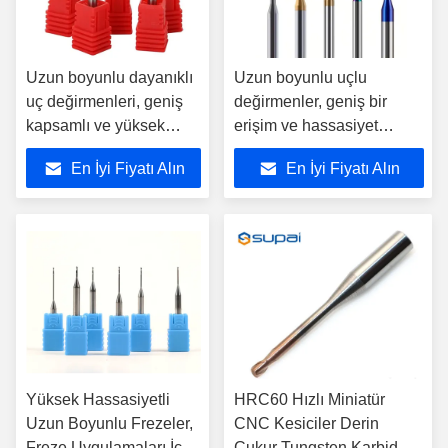
Uzun boyunlu dayanıklı
Uzun boyunlu uçlu
uç değirmenleri, geniş
değirmenler, geniş bir
kapsamlı ve yüksek
erişim ve hassasiyet
sertlik özelliklerine
gerektiren uygulamalarda
En İyi Fiyatı Alın
En İyi Fiyatı Alın
sahip, karmaşık
sert metaller ve alaşımları
geometrileri doğru bir
işlemek için uygundur
şekilde öğütmek için
uygundur
Yüksek Hassasiyetli
HRC60 Hızlı Miniatür
Uzun Boyunlu Frezeler,
CNC Kesiciler Derin
Freze Uygulamaları İçin
Çukur Tungsten Karbid