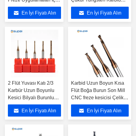
Uzatılmış Sap
Son Mill Metal için Uzun
En İyi Fiyatı Alın
En İyi Fiyatı Alın
Uzunlukları ve Çoklu
Boyun Fraser
Çap Seçenekleri Sunar
2 Flüt Yuvası Katı 2/3
Karbid Uzun Boyun Kısa
Karbür Uzun Boyunlu
Flüt Boğa Burun Son Mill
Kesici Bilyalı Burunlu
CNC freze kesicisi Çelik
Freze
için kaplanmış uzunluk
En İyi Fiyatı Alın
En İyi Fiyatı Alın