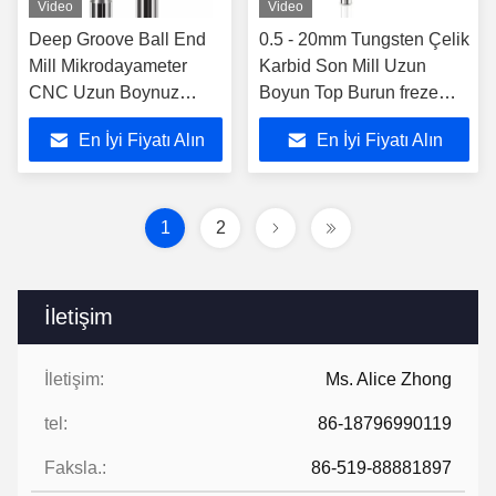
Video
Video
Deep Groove Ball End
0.5 - 20mm Tungsten Çelik
Mill Mikrodayameter
Karbid Son Mill Uzun
CNC Uzun Boynuz
Boyun Top Burun freze
Uzun Açıklık Küçük
kesicisi Katı 2 Flüt CNC
En İyi Fiyatı Alın
En İyi Fiyatı Alın
freze kesicisi
Araçlar
1
2
İletişim
İletişim:
Ms. Alice Zhong
tel:
86-18796990119
Faksla.:
86-519-88881897