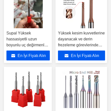
Supal Yüksek
Yüksek kesim kuvvetlerine
hassasiyetli uzun
dayanacak ve derin
boyunlu uç değirmenleri,
frezeleme görevlerinde
derin boşlukları ve
kesin sonuçlar verecek
En İyi Fiyatı Alın
En İyi Fiyatı Alın
ayrıntılı metal parçaları
şekilde tasarlanmış
demlemek için uygun
dayanıklı uzun boyun uç
değirmenleri