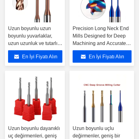
Uzun boyunlu uzun
Precision Long Neck End
boyunlu yuvarlaklar,
Mills Designed for Deep
uzun uzunluk ve tutarlı
Machining and Accurate
performans gerektiren
Cutting in Various
En İyi Fiyatı Alın
En İyi Fiyatı Alın
detaylı yuvarlama
Industrial Applications
görevleri için idealdir.
(Derin İşleme ve Çeşitli
Endüstriyel
Uygulamalarda Kesim için
Tasarlanmış Uzun
Boyunlu Mills)
Uzun boyunlu dayanıklı
Uzun boyunlu uçlu
uç değirmenleri, geniş
değirmenler, geniş bir