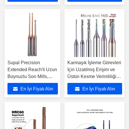
Tasarlanmış Supal
işleme için idealdir
Dayanıklı Uzun Boyunlu
Parmak Frezeler
Supal Precision
Karmaşık İşleme Görevleri
Extended Reach'li Uzun
İçin Uzatılmış Erişim ve
Boynuzlu Son Mills,
Üstün Kesme Verimliliği
Karmaşık ve Derin
Sunan Dayanıklı Uzun
En İyi Fiyatı Alın
En İyi Fiyatı Alın
Fırlatma İşlemleri için
Boyunlu Frezeler
Sabit Kesme
Performansı Sağlar