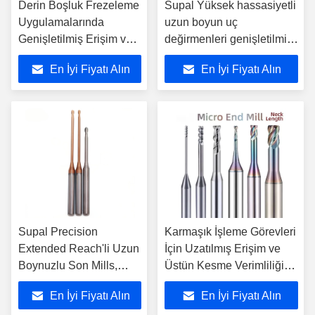
Derin Boşluk Frezeleme
Supal Yüksek hassasiyetli
Uygulamalarında
uzun boyun uç
Genişletilmiş Erişim ve
değirmenleri genişletilmiş
Tutarlı Performans
kesim uzunlukları ile derin
En İyi Fiyatı Alın
En İyi Fiyatı Alın
Sağlamak İçin
cep frezeleme ve ayrıntılı
Tasarlanmış Supal
işleme için idealdir
Dayanıklı Uzun Boyunlu
Parmak Frezeler
Supal Precision
Karmaşık İşleme Görevleri
Extended Reach'li Uzun
İçin Uzatılmış Erişim ve
Boynuzlu Son Mills,
Üstün Kesme Verimliliği
Karmaşık ve Derin
Sunan Dayanıklı Uzun
En İyi Fiyatı Alın
En İyi Fiyatı Alın
Fırlatma İşlemleri için
Boyunlu Frezeler