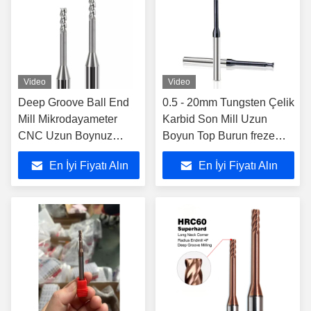
Video
Video
Deep Groove Ball End
0.5 - 20mm Tungsten Çelik
Mill Mikrodayameter
Karbid Son Mill Uzun
CNC Uzun Boynuz
Boyun Top Burun freze
Uzun Açıklık Küçük
kesicisi Katı 2 Flüt CNC
En İyi Fiyatı Alın
En İyi Fiyatı Alın
freze kesicisi
Araçlar