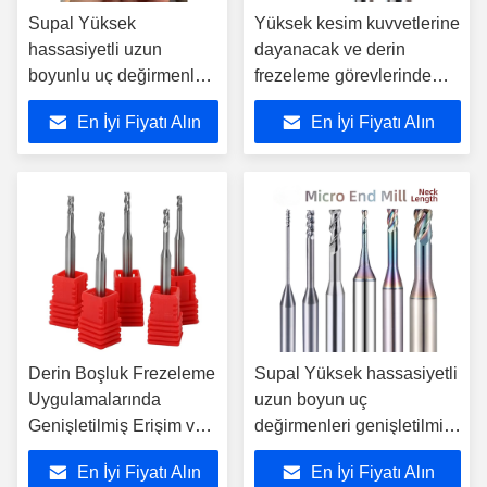
Supal Yüksek
Yüksek kesim kuvvetlerine
hassasiyetli uzun
dayanacak ve derin
boyunlu uç değirmenleri,
frezeleme görevlerinde
derin boşlukları ve
kesin sonuçlar verecek
En İyi Fiyatı Alın
En İyi Fiyatı Alın
ayrıntılı metal parçaları
şekilde tasarlanmış
demlemek için uygun
dayanıklı uzun boyun uç
değirmenleri
Derin Boşluk Frezeleme
Supal Yüksek hassasiyetli
Uygulamalarında
uzun boyun uç
Genişletilmiş Erişim ve
değirmenleri genişletilmiş
Tutarlı Performans
kesim uzunlukları ile derin
En İyi Fiyatı Alın
En İyi Fiyatı Alın
Sağlamak İçin
cep frezeleme ve ayrıntılı