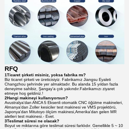
RFQ
1Ticaret şirketi misiniz, yoksa fabrika mı?
Biz ticaret şirketi ve üreticisiyiz. Fabrikamız Jiangsu Eyaleti
Changzhou şehrinde yer almaktadır. Bu alanda 15 yıldan fazla
deneyime sahibiz, Şangay'a çok yakındır.Fabrikamızı ziyaret
etmeye hoş geldiniz.!
2Hangi makineyi kullanıyorsun?
Avustralya'dan ANCA 5 Eksenli otomatik CNC öğütme makineleri,
Almanya'dan Zoller kesiciler test makinesi ve VMS projektörü,
Japonya'dan Mitutoyo ölçüm makinesi,Amerika'dan gelen MR
aletleri test makinesi.- Evet.
3Teslimat süresi ne olacak?
Boyut ve miktarına göre teslimat süresi farklıdır. Genellikle 5 ~ 10