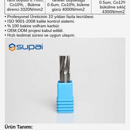
Tahıl boyutu 0.7mm,
Taneler büyüklüğü
0.5um, Co12%,
Co10%, , Bükme
0.6um, Co10%, bükme
bükülme sıklığı
direnci 3320N/mm2
gücü 4000N/mm2
4300N/mm2
• Profesyonel Üreticinin 10 yıldan fazla tecrübesi.
• ISO 9001-2008 kalite kontrol sistemi.
• % 100 bakire volfram karbür.
• OEM,ODM projesi kabul edildi.
• Hızlı teslimat süresi ve uygun ulaşım.
Ürün Tanımı: