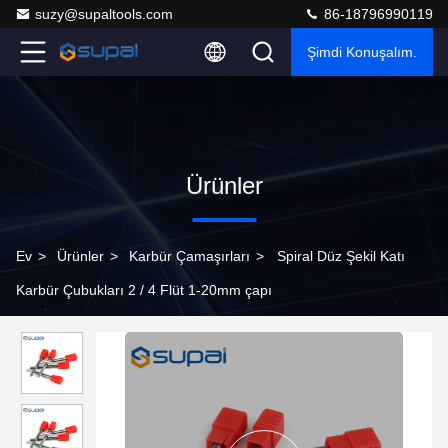
suzy@supaltools.com
86-18796990119
Şimdi Konuşalım.
Ürünler
Ev
>
Ürünler
>
Karbür Çamaşırları
>
Spiral Düz Şekil Katı
Karbür Çubukları 2 / 4 Flüt 1-20mm çapı