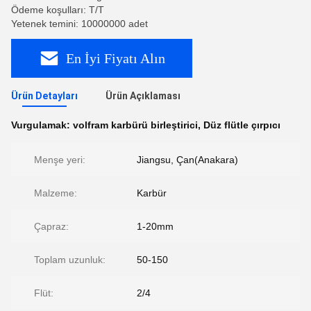
Ödeme koşulları: T/T
Yetenek temini: 10000000 adet
En İyi Fiyatı Alın
Ürün Detayları
Ürün Açıklaması
Vurgulamak:
volfram karbürü birleştirici
,
Düz flütle çırpıcı
Menşe yeri:
Jiangsu, Çan(Anakara)
Malzeme:
Karbür
Çapraz:
1-20mm
Toplam uzunluk:
50-150
Flüt:
2/4