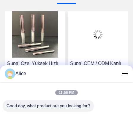
Supal Özel Yüksek Hızlı
Supal OEM / ODM Kaplı
CNC İşleme Karbid kaplı
Karbid Özel Reamer
Alice
Özel Reamer Kesme
Yüksek Kullanım Direnci
Araçları
Kesme Araçları
En İyi Fiyatı Alın
En İyi Fiyatı Alın
11:56 PM
Good day, what product are you looking for?