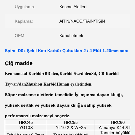
Uygulama:
Kesme Aletleri
Kaplama:
AlTiN/NACO/TiAlN/TiSiN
OEM:
Kabul etmek
Spiral Düz Şekil Katı Karbür Çubukları 2 / 4 Flüt 1-20mm çapı
Çiğ madde
Kennametal Karbid
ABD'den,
Karbid
Swed'den
Sd
,
CB Karbid
Tayvan'dan
Zhuzhou Karbid
Hunan eyaletinden.
Süper malzeme aletlerin temelidir. İyi aşınma dayanıklılığı,
yüksek sertlik ve yüksek dayanıklılığa sahip yüksek
performanslı malzemeyi seçeriz.
HRC45
HRC55
HRC60
YG10X
YL10.2 & WF25
Almanya K44 & K4
Taneler büyüklüğ