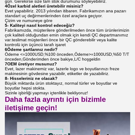
gün. Gerekirse size tam stok durumunu söyleyebiliriz.
4Özel karbid aletleri üretebilir misiniz?
Evet yapabiliriz. 2013 yılından itibaren. Fabrikamızın ana pazarı
standart uç değirmenlerinden özel araçlara geçiyor.
Çizim ve numuneye göre
5- Kaliteyi nasıl kontrol edeceğiz?
Fabrikamızda, müşterilere gönderilmeden önce tüm ürünlerimizin
çok kaliteli olduğundan emin olmak için kendi QC departmanımız
var.teslimat müşterileri önce bir QC gönderebilir veya kalite
kontrolü için üçüncü tarafı işaret
6Ödeme şartlarınız nedir?
Ödeme <=1000USD,%100 önceden,Ödeme>=1000USD,%50 T/T
önceden,Gönderimden önce bakiye,L/C hoşgeldin
7OEM üretiyor musunuz?
Evet, lazer makinemiz var, lazerle logo ve boyutlarınızı freze
makinesinin gövdesine yazabilir, etiketler de yazabiliriz.
8- Hisseleriniz ne olacak?
Büyük miktarda ürün stoktayız, normal türler ve boyutlar ve
boyutlar hepsi stokta.
Sizinle işbirliği yapmayı içtenlikle bekliyoruz!
Daha fazla ayrıntı için bizimle
iletişime geçin!