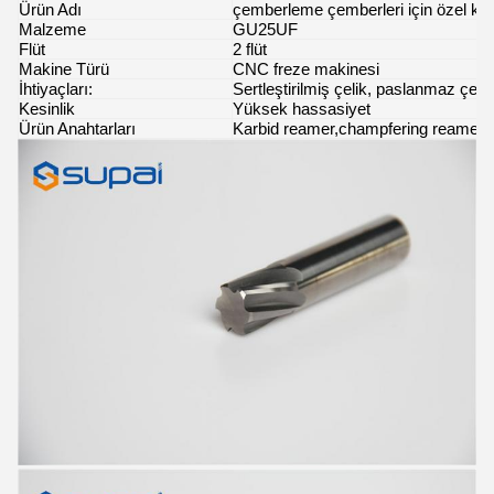
Ürün Adı
çemberleme çemberleri için özel kat
Malzeme
GU25UF
Flüt
2 flüt
Makine Türü
CNC freze makinesi
İhtiyaçları:
Sertleştirilmiş çelik, paslanmaz çeli
Kesinlik
Yüksek hassasiyet
Ürün Anahtarları
Karbid reamer,champfering reamer