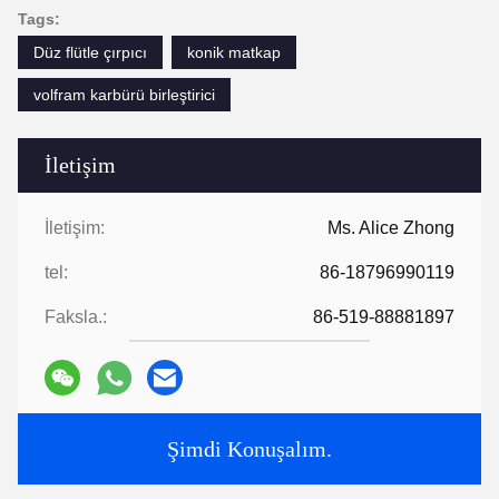
Tags:
Düz flütle çırpıcı
konik matkap
volfram karbürü birleştirici
İletişim
İletişim:
Ms. Alice Zhong
tel:
86-18796990119
Faksla.:
86-519-88881897
Şimdi Konuşalım.