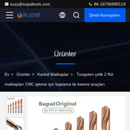
suzy@supaltools.com
86-18796990119
Şimdi Konuşalım.
Ürünler
Ev
>
Ürünler
>
Karbid Matkaplar
>
Tungsten çelik 2 flüt
matkapları CNC işleme için kaplama ile kesme araçları