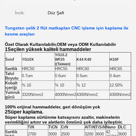
İncik:
Düz Şaft
Tungsten çelik 2 flüt matkapları CNC işleme için kaplama ile
kesme araçları
Özel Olarak Kullanılabilir,OEM veya ODM Kullanılabilir
1Seçilen yüksek kaliteli hammaddeler
YG10.2
Sınıf
YG10X
WF25
K44 K40
H10F
((Taiwan)
Sertlik
HRC50
HRC55
HRC60
HRC65
Tahıl
0.7um
0.6um
0.5um
0.4um
Boyutu
Kobalt
% 10
% 10
% 12
12.50%
içeriği
Yumruk
3320N/mm2
4000N/mm2
4300N/mm2
4300N/mm2
gücü
100% orijinal hammaddeler, geri dönüşüm yok
2Süper kaplama.
Süper kaplama sürtünme katsayısını azaltır, makinelerin
verimliliğini artırır ve aletlerin ömrünü çok daha iyileştirir.
TiN
TiCN
CrN
AlTiN
TiSiN
Nano
DLC
Sertlik
42
2700
3000
2500
3200
3600
3600