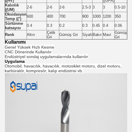
((HV)
((GPA)
Kalınlık
2-6
2-6
2-6
2.5-3
3
3
0.5-10
((UM)
Oksidasyon
600
400
700
900
1000
1200
350
Temp ((°)
Sürtünme
0.4
0.3
0.2
0.3
0.45
0.4
0.06
katsayısı
Çelik
Gümüş
Renk
Altın
Gümüş Gri
Siyah
Bakır
Mavi
Gri
Gri
Kullanımı
Genel Yüksek Hızlı Kesme
CNC Dönerinde Kullanılır
Endüstriyel sondaj uygulamalarında kullanılır
Uygulama
Otomobil, havacılık, havacılık, motosiklet motoru, dizel motoru,
karbüratör, kompresör, kalıp endüstrisi vb.