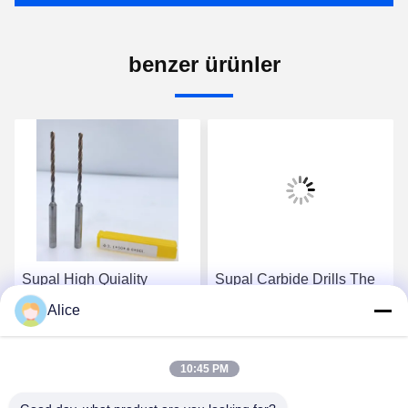
benzer ürünler
Supal High Quiality
Supal Carbide Drills The
Innovative Carbide Drills
Ultimate Solution For
Alice
For Superior Drilling
High-Performance Drilling
Results In Various
Needs Inner-Coolant
En İyi Fiyatı Alın
En İyi Fiyatı Alın
Industries
Drilling Tools
10:45 PM