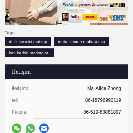
Tags:
delik kesicisi matkap
metal kesme matkap ucu
katı karbid matkapları
İletişim
İletişim:
Ms. Alice Zhong
tel:
86-18796990119
Faksla.:
86-519-88881897