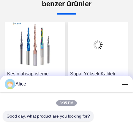
benzer ürünler
Kesin ahşap işleme
Supal Yüksek Kaliteli
uygulamalar için Supal
Hassas Karbür Freze Ucu,
Alice
Durabilir Yüksek Kaliteli
Ağır İş Ahşap İşleme İşleri
Karbid Yönlendirici Bit
İçin
En İyi Fiyatı Alın
En İyi Fiyatı Alın
3:35 PM
Good day, what product are you looking for?