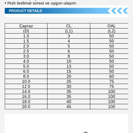
• Hızlı teslimat süresi ve uygun ulaşım.
Çapraz
CL
OAL
(D)
(L1)
(L2)
1.0
3
50
1.5
4
50
2.0
5
50
2.5
6
50
3.0
8
50
4.0
10
50
5.0
13
50
6.0
15
50
8.0
20
60
10.0
25
75
12.0
30
75
14.0
35
100
16.0
35
100
18.0
40
100
20.0
45
100