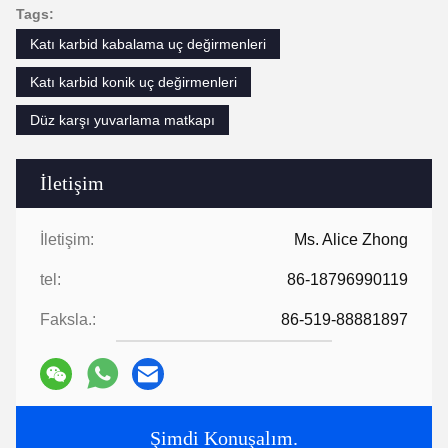
Tags:
Katı karbid kabalama uç değirmenleri
Katı karbid konik uç değirmenleri
Düz karşı yuvarlama matkapı
İletişim
İletişim:
Ms. Alice Zhong
tel:
86-18796990119
Faksla.:
86-519-88881897
Şimdi Konuşalım.