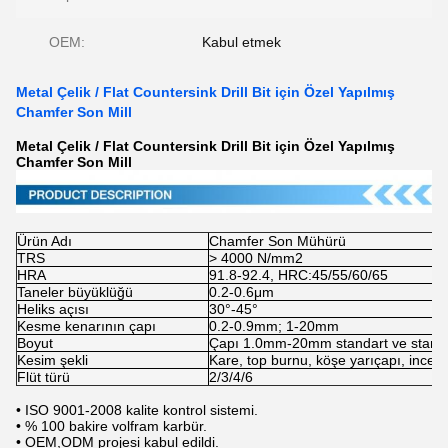
OEM:
Kabul etmek
Metal Çelik / Flat Countersink Drill Bit için Özel Yapılmış
Chamfer Son Mill
Metal Çelik / Flat Countersink Drill Bit için Özel Yapılmış
Chamfer Son Mill
Ürün Adı
Chamfer Son Mühürü
TRS
> 4000 N/mm2
HRA
91.8-92.4, HRC:45/55/60/65
Taneler büyüklüğü
0.2-0.6μm
Heliks açısı
30°-45°
Kesme kenarının çapı
0.2-0.9mm; 1-20mm
Boyut
Çapı 1.0mm-20mm standart ve standar
Kesim şekli
Kare, top burnu, köşe yarıçapı, ince fl
Flüt türü
2/3/4/6
• ISO 9001-2008 kalite kontrol sistemi.
• % 100 bakire volfram karbür.
• OEM,ODM projesi kabul edildi.