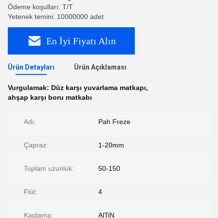
Ödeme koşulları: T/T
Yetenek temini: 10000000 adet
En İyi Fiyatı Alın
Ürün Detayları
Ürün Açıklaması
Vurgulamak:
Düz karşı yuvarlama matkapı
,
ahşap karşı boru matkabı
Adı:
Pah Freze
Çapraz:
1-20mm
Toplam uzunluk:
50-150
Flüt:
4
Kaplama:
AlTiN