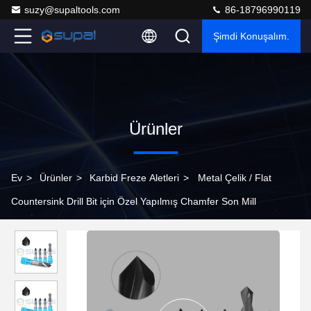
suzy@supaltools.com
86-18796990119
Şimdi Konuşalım.
Ürünler
Ev
>
Ürünler
>
Karbid Freze Aletleri
>
Metal Çelik / Flat
Countersink Drill Bit için Özel Yapılmış Chamfer Son Mill