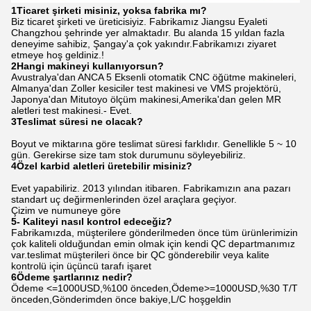
1Ticaret şirketi misiniz, yoksa fabrika mı?
Biz ticaret şirketi ve üreticisiyiz. Fabrikamız Jiangsu Eyaleti
Changzhou şehrinde yer almaktadır. Bu alanda 15 yıldan fazla
deneyime sahibiz, Şangay'a çok yakındır.Fabrikamızı ziyaret
etmeye hoş geldiniz.!
2Hangi makineyi kullanıyorsun?
Avustralya'dan ANCA 5 Eksenli otomatik CNC öğütme makineleri,
Almanya'dan Zoller kesiciler test makinesi ve VMS projektörü,
Japonya'dan Mitutoyo ölçüm makinesi,Amerika'dan gelen MR
aletleri test makinesi.- Evet.
3Teslimat süresi ne olacak?
Boyut ve miktarına göre teslimat süresi farklıdır. Genellikle 5 ~ 10
gün. Gerekirse size tam stok durumunu söyleyebiliriz.
4Özel karbid aletleri üretebilir misiniz?
Evet yapabiliriz. 2013 yılından itibaren. Fabrikamızın ana pazarı
standart uç değirmenlerinden özel araçlara geçiyor.
Çizim ve numuneye göre
5- Kaliteyi nasıl kontrol edeceğiz?
Fabrikamızda, müşterilere gönderilmeden önce tüm ürünlerimizin
çok kaliteli olduğundan emin olmak için kendi QC departmanımız
var.teslimat müşterileri önce bir QC gönderebilir veya kalite
kontrolü için üçüncü tarafı işaret
6Ödeme şartlarınız nedir?
Ödeme <=1000USD,%100 önceden,Ödeme>=1000USD,%30 T/T
önceden,Gönderimden önce bakiye,L/C hoşgeldin