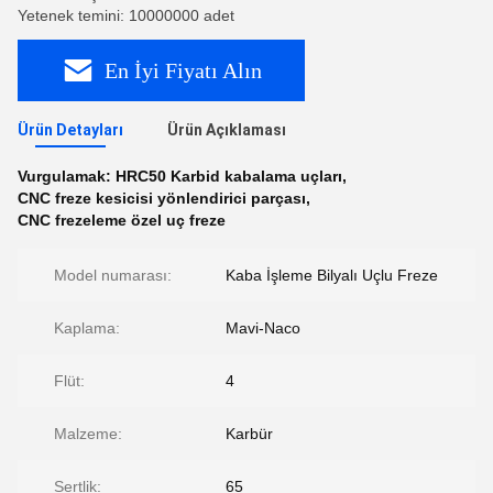
Yetenek temini: 10000000 adet
En İyi Fiyatı Alın
Ürün Detayları
Ürün Açıklaması
Vurgulamak:
HRC50 Karbid kabalama uçları
,
CNC freze kesicisi yönlendirici parçası
,
CNC frezeleme özel uç freze
Model numarası:
Kaba İşleme Bilyalı Uçlu Freze
Kaplama:
Mavi-Naco
Flüt:
4
Malzeme:
Karbür
Sertlik:
65