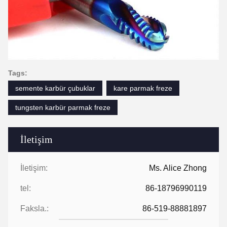
Tags:
semente karbür çubuklar
kare parmak freze
tungsten karbür parmak freze
İletişim
İletişim:
Ms. Alice Zhong
tel:
86-18796990119
Faksla.:
86-519-88881897