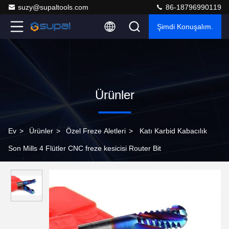
suzy@supaltools.com
86-18796990119
Şimdi Konuşalım.
Ürünler
Ev
>
Ürünler
>
Özel Freze Aletleri
>
Katı Karbid Kabacılık
Son Mills 4 Flütler CNC freze kesicisi Router Bit