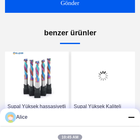
Gönder
benzer ürünler
Supal Yüksek hassasiyetli
Supal Yüksek Kaliteli
dayanıklı ahşap kesicisi -
Dayanıklı Karbid Çubuk -
Alice
En kaliteli Karbid Çubuk
Yüksek Hassasiyetli
Kompozit Sıkıştırma Son
Ahşap Kompozit
En İyi Fiyatı Alın
En İyi Fiyatı Alın
Mülleri
Sıkıştırma Son freze aracı
10:45 AM