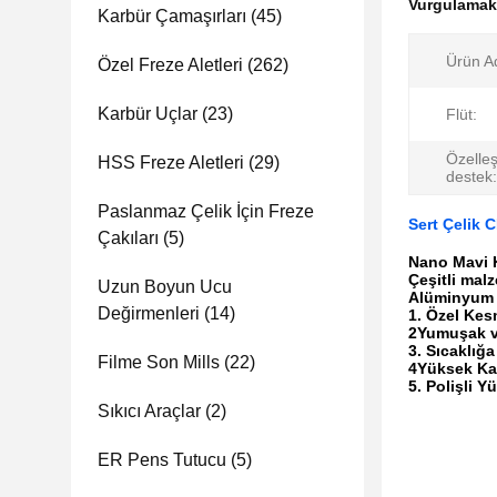
Vurgulama
Karbür Çamaşırları
(45)
Ürün Ad
Özel Freze Aletleri
(262)
Karbür Uçlar
(23)
Flüt:
Özelleş
HSS Freze Aletleri
(29)
destek:
Paslanmaz Çelik İçin Freze
Sert Çelik 
Çakıları
(5)
Nano Mavi K
Çeşitli mal
Uzun Boyun Ucu
Alüminyum /
Değirmenleri
(14)
1. Özel Kes
2Yumuşak ve
3. Sıcaklığa
Filme Son Mills
(22)
4Yüksek Kal
5. Polişli Y
Sıkıcı Araçlar
(2)
ER Pens Tutucu
(5)