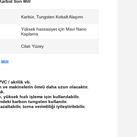
 Karbid Son Mill
Karbür, Tungsten Kobalt Alaşımı
Yüksek hassasiyet için Mavi Nano
Kaplama
Cilalı Yüzey
Mill
C / akrilik vb.
ın ve makinelerin ömrü daha uzun olacaktır.
ak.
yüksek hızlı işleme için kullanılabilir.
deki karbon tungsten kullanılır.
tabilir, torna verimliliği iyileştirilebilir.