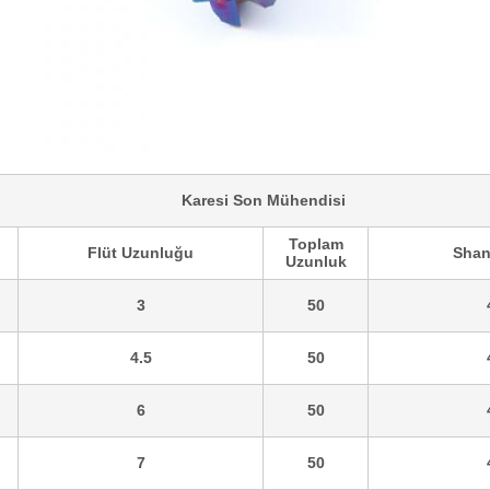
Karesi Son Mühendisi
Toplam
Flüt Uzunluğu
Shan
Uzunluk
3
50
4.5
50
6
50
7
50