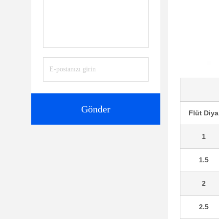
Gönder
Flüt Diya
1
1.5
2
2.5