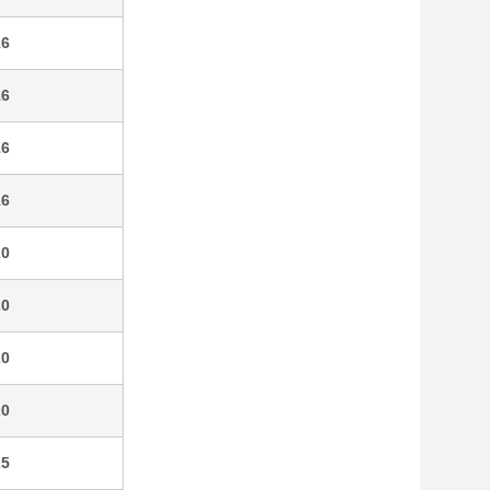
16
16
16
16
20
20
20
20
25