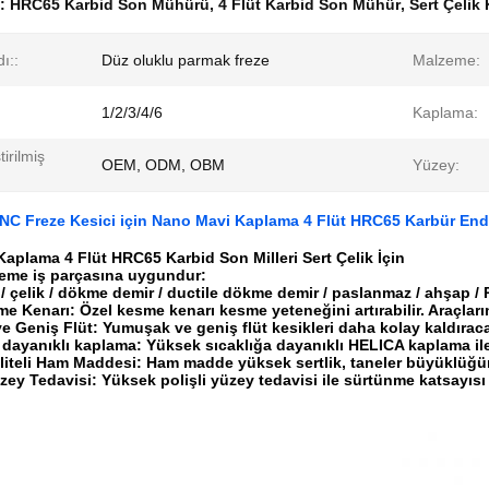
k:
HRC65 Karbid Son Mühürü
,
4 Flüt Karbid Son Mühür
,
Sert Çelik
ı::
Düz oluklu parmak freze
Malzeme:
1/2/3/4/6
Kaplama:
tirilmiş
OEM, ODM, OBM
Yüzey:
CNC Freze Kesici için Nano Mavi Kaplama 4 Flüt HRC65 Karbür End 
aplama 4 Flüt HRC65 Karbid Son Milleri Sert Çelik İçin
zeme iş parçasına uygundur:
 çelik / dökme demir / ductile dökme demir / paslanmaz / ahşap / PV
me Kenarı: Özel kesme kenarı kesme yeteneğini artırabilir. Araçlar
 Geniş Flüt: Yumuşak ve geniş flüt kesikleri daha kolay kaldırac
 dayanıklı kaplama: Yüksek sıcaklığa dayanıklı HELICA kaplama ile, 
iteli Ham Maddesi: Ham madde yüksek sertlik, taneler büyüklüğün
üzey Tedavisi: Yüksek polişli yüzey tedavisi ile sürtünme katsayısı azal