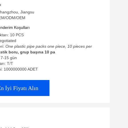
ı
Changzhou, Jiangsu
 OEM/ODM/OEM
derim Koşulları
iktarı: 10 PCS
negotiated
eri:
One plastic pipe packs one piece, 10 pieces per
astik boru, grup başına 10 pa
: 7-15 gün
rı: T/T
ni: 1000000000 ADET
n İyi Fiyatı Alın