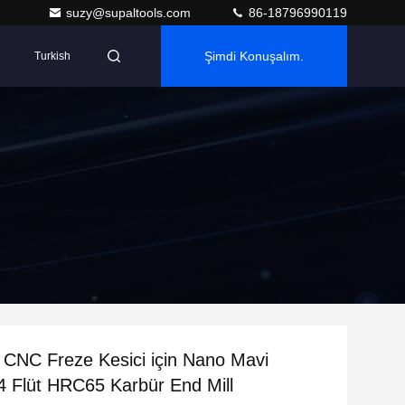
suzy@supaltools.com
86-18796990119
Şimdi Konuşalım.
Turkish
k CNC Freze Kesici için Nano Mavi
 Flüt HRC65 Karbür End Mill