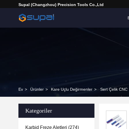
Supal (Changzhou) Precision Tools Co.,Ltd
Ev
>
Ürünler
>
Kare Uçlu Değirmenler
>
Sert Çelik CNC 
Kategoriler
Karbid Freze Aletleri
(274)