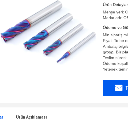
Ürün Detaylar
Menşe yeri: 
Marka adı:
Ödeme ve Gön
Min sipariş m
Fiyat: To be 
Ambalaj bilgil
group.
Bir pl
Teslim süresi
Ödeme koşulla
Yetenek temi
E
arı
Ürün Açıklaması