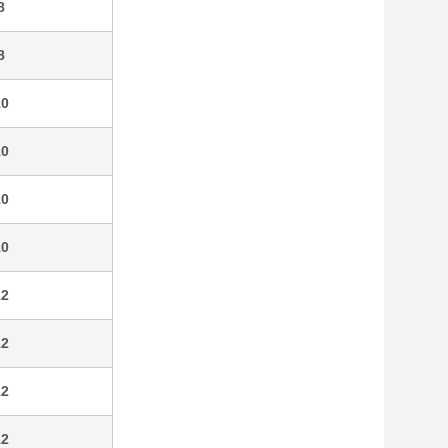
8
8
10
10
10
10
12
12
12
12