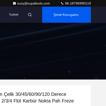
suzy@supaltools.com
86-18796990119
Şimdi Konuşalım.
Turkish
 Çelik 30/45/60/90/120 Derece
 2/3/4 Flüt Karbür Nokta Pah Freze