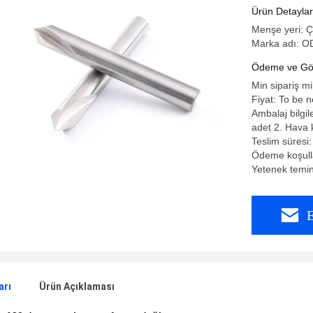
Ürün Detaylar
Menşe yeri:
Marka adı:
Ödeme ve Gön
Min sipariş mi
Fiyat: To be 
Ambalaj bilgil
adet 2. Hava k
Teslim süresi
Ödeme koşulla
Yetenek temi
E
arı
Ürün Açıklaması