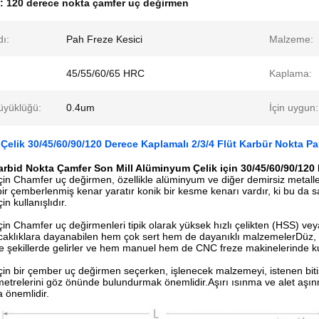
k:
120 derece nokta çamfer uç değirmen
ı:
Pah Freze Kesici
Malzeme:
45/55/60/65 HRC
Kaplama:
üyüklüğü:
0.4um
İçin uygun:
elik 30/45/60/90/120 Derece Kaplamalı 2/3/4 Flüt Karbür Nokta Pa
Karbid Nokta Çamfer Son Mill Alüminyum Çelik için 30/45/60/90/120
in Chamfer uç değirmen, özellikle alüminyum ve diğer demirsiz metalleri
r çemberlenmiş kenar yaratır konik bir kesme kenarı vardır, ki bu da sarm
in kullanışlıdır.
in Chamfer uç değirmenleri tipik olarak yüksek hızlı çelikten (HSS) vey
ıcaklıklara dayanabilen hem çok sert hem de dayanıklı malzemelerDüz, sp
e şekillerde gelirler ve hem manuel hem de CNC freze makinelerinde kull
in bir çember uç değirmen seçerken, işlenecek malzemeyi, istenen bitiş 
etrelerini göz önünde bulundurmak önemlidir.Aşırı ısınma ve alet aşı
 önemlidir.