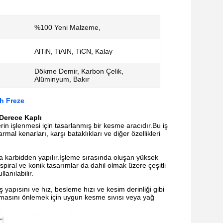
%100 Yeni Malzeme,
AlTiN, TiAIN, TiCN, Kalay
Dökme Demir, Karbon Çelik,
Alüminyum, Bakır
h Freze
 Derece Kaplı
n işlenmesi için tasarlanmış bir kesme aracıdır.Bu iş
al kenarları, karşı bataklıkları ve diğer özellikleri
a karbidden yapılır.İşleme sırasında oluşan yüksek
iral ve konik tasarımlar da dahil olmak üzere çeşitli
anılabilir.
yapısını ve hız, besleme hızı ve kesim derinliği gibi
nmasını önlemek için uygun kesme sıvısı veya yağ