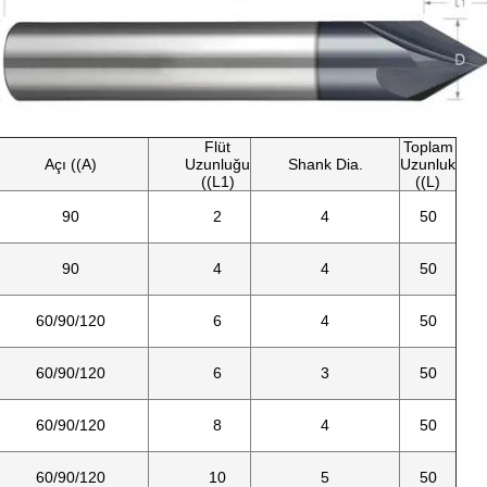
Flüt
Toplam
Açı ((A)
Uzunluğu
Shank Dia.
Uzunluk
((L1)
((L)
90
2
4
50
90
4
4
50
60/90/120
6
4
50
60/90/120
6
3
50
60/90/120
8
4
50
60/90/120
10
5
50