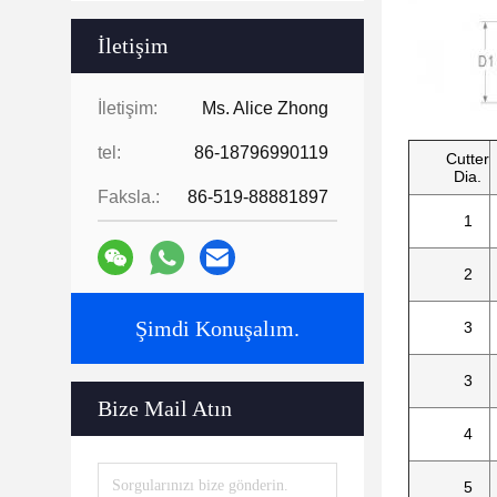
İletişim
İletişim:
Ms. Alice Zhong
tel:
86-18796990119
Cutter
Dia.
Faksla.:
86-519-88881897
1
2
Şimdi Konuşalım.
3
3
Bize Mail Atın
4
5