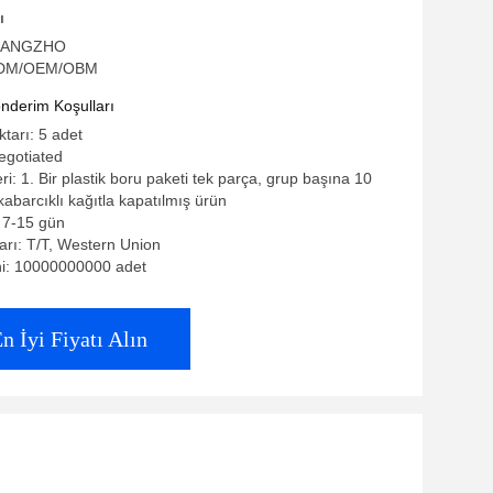
ı
 ÇANGZHO
 ODM/OEM/OBM
derim Koşulları
ktarı: 5 adet
negotiated
eri: 1. Bir plastik boru paketi tek parça, grup başına 10
abarcıklı kağıtla kapatılmış ürün
: 7-15 gün
rı: T/T, Western Union
ni: 10000000000 adet
n İyi Fiyatı Alın