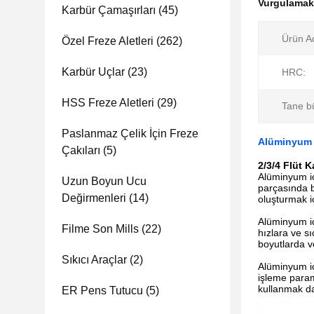
Vurgulama
Karbür Çamaşırları
(45)
Ürün Ad
Özel Freze Aletleri
(262)
Karbür Uçlar
(23)
HRC:
HSS Freze Aletleri
(29)
Tane b
Paslanmaz Çelik İçin Freze
Alüminyum Ç
Çakıları
(5)
2/3/4 Flüt 
Alüminyum iç
Uzun Boyun Ucu
parçasında bi
Değirmenleri
(14)
oluşturmak iç
Alüminyum iç
Filme Son Mills
(22)
hızlara ve s
boyutlarda v
Sıkıcı Araçlar
(2)
Alüminyum iç
işleme param
kullanmak da
ER Pens Tutucu
(5)