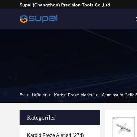
Supal (Changzhou) Precision Tools Co.,Ltd
Ev
>
Ürünler
>
Karbid Freze Aletleri
>
Alüminyum Çelik 3
Kategoriler
Karbid Freze Aletleri
(274)