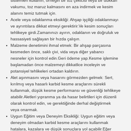
sistemleri kullanın, örneğin bir toz çekicisi veya bir dükkan
vakumu, toz maruz kalmasını en aza indirmek ve kesim
alanını temiz tutmak için.
Acele veya odaklanma eksikliği: Ahşap işçiliği odaklanmayı
ve ayrıntılara dikkat etmeyi gerektirir.Ve kesim sonuçları
tehlikeye girdi.Zamanınızı ayırın, odaklanın ve doğruluk ve
hassasiyeti sağlayan bir hızda çalışın.
Malzeme denetimini ihmal etmek: Bir ahşap parçasına
kesmeden önce, saklı çivi, vida veya diğer yabancı
nesneler için kontrol edin.Geri ödeme yap.Kesme işlemine
başlamadan önce malzemeyi dikkatlice inceleyin ve
potansiyel tehlikeleri ortadan kaldırın.
Alet aşınmasını veya hasarını görmezden gelmek: Sert,
kırılmış veya hasarlı karbid kesme araçlarını sürekli
kullanmak, düşük kesme performansı ve güvenliği tehlikeye
atabilir.Aletleri yıpranma ya da hasar belirtileri için düzenli
olarak kontrol edin, ve gerektiğinde derhal değiştirmek
veya onarmak.
Uygun Eğitim veya Deneyim Eksikliği: Uygun eğitim veya
deneyim olmadan karbid kesme araçlarını kullanmak
hatalara, kazalara ve düşük sonuçlara yol açabilir.Eğer