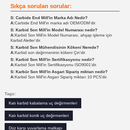
Sıkça sorulan sorular:
S: Carbide End Mill'in Marka Adı Nedir?
A:
Carbide End Mill'in marka adı OEM/ODM'dir.
S: Karbid Son Mill'in Model Numarası nedir?
A:
Karbid Son Mill'in Model Numarası, ahşap işleme için
Karbid Aletler'dir.
S: Karbid Son Mühendisinin Kökeni Nerede?
A:
Karbid son değirmeninin kökeni Çin'dir.
S: Karbid Son Mill'in Sertifikasyonu nedir?
A:
Karbid Son Mill'in Sertifikasyonu ISO9001'dir.
S: Karbür Son Mill'in Asgari Sipariş miktarı nedir?
A:
Karbid Son Mill'in Asgari Sipariş miktarı 10 PCS'dir.
Tags:
Katı karbid kabalama uç değirmenleri
Katı karbid konik uç değirmenleri
Düz karşı yuvarlama matkapı