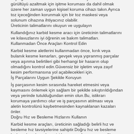
gürültüyü azaltmak için işitme koruması da dahil olmak
üzere her zaman uygun kişisel koruma cihazı takın.Ayrıca
toz içeceğinden korunmak için bir toz maskesi veya
solunum cihazına ihtiyacınız olabilir.
Üreticinin talimatlarını okuyun ve uygulayın
Kullandığınız karbid kesme aracı için üreticinin talimatlarını
ve kılavuzlarını iyi öğrenin.ve bakım talimatları.
Kullanmadan Önce Araçları Kontrol Edin
Karbid kesme aletlerini kullanmadan önce, kırık veya
bulanık kesme kenarları, gevşek veya yıpranmış parçalar
veya aşınma belirtileri gibi herhangi bir hasarın olup
olmadığını kontrol edin.Güvensiz bir işletim veya zayıf
kesim performansına yol açabilecekleri için.
İş Parçalarını Uygun Şekilde Koruyun
İş parçasının kesim sırasında hareket etmesini veya
kaymasını önlemek için sağlam bir şekilde sıkıştırıldığından
veya yerinde tutulduğundan emin olun.Bu, istikrarı
korumaya yardımcı olur ve iş parçasının atılması veya
aletin kontrolünü kaybetmesinden kaynaklanan kazaları
önler.
Doğru Hız ve Besleme Hızlarını Kullanın
Karbid kesme araçları, üreticinin sağladığı belirli hız ve
besleme hız tavsiyelerine sahiptir.Doğru hız ve besleme