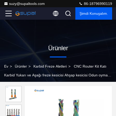
suzy@supaltools.com
86-18796990119
Şimdi Konuşalım.
Ürünler
Ev
>
Ürünler
>
Karbid Freze Aletleri
>
CNC Router Kit Katı
Karbid Yukarı ve Aşağı freze kesicisi Ahşap kesicisi Odun oyma
için sıkıştırma araçları