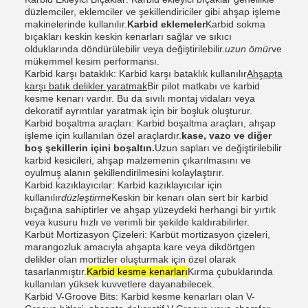
düzlemciler, eklemciler ve şekillendiriciler gibi ahşap işleme
makinelerinde kullanılır.
Karbid eklemeler
Karbid sokma
bıçakları keskin keskin kenarları sağlar ve sıkıcı
olduklarında döndürülebilir veya değiştirilebilir.
uzun ömür
ve
mükemmel kesim performansı.
Karbid karşı bataklık: Karbid karşı bataklık kullanılır
Ahşapta
karşı batık delikler yaratmak
Bir pilot matkabı ve karbid
kesme kenarı vardır. Bu da sıvılı montaj vidaları veya
dekoratif ayrıntılar yaratmak için bir boşluk oluşturur.
Karbid boşaltma araçları: Karbid boşaltma araçları, ahşap
işleme için kullanılan özel araçlardır.
kase, vazo ve diğer
boş şekillerin içini boşaltın.
Uzun sapları ve değiştirilebilir
karbid kesicileri, ahşap malzemenin çıkarılmasını ve
oyulmuş alanın şekillendirilmesini kolaylaştırır.
Karbid kazıklayıcılar: Karbid kazıklayıcılar için
kullanılır
düzleştirme
Keskin bir kenarı olan sert bir karbid
bıçağına sahiptirler ve ahşap yüzeydeki herhangi bir yırtık
veya kusuru hızlı ve verimli bir şekilde kaldırabilirler.
Karbüt Mortizasyon Çizeleri: Karbüt mortizasyon çizeleri,
marangozluk amacıyla ahşapta kare veya dikdörtgen
delikler olan mortizler oluşturmak için özel olarak
tasarlanmıştır.
Karbid kesme kenarları
Kırma çubuklarında
kullanılan yüksek kuvvetlere dayanabilecek.
Karbid V-Groove Bits: Karbid kesme kenarları olan V-