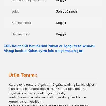
Son Teknoloji Geometri:
Değişir
şekli:
Son değirmen
Kesme Yönü:
Değişir
Hız kesmek:
Değişir
CNC Router Kit Katı Karbid Yukarı ve Aşağı freze kesicisi
Ahşap kesicisi Odun oyma için sıkıştırma araçları
Ürün Tanımı:
Karbid uçlu testere bıçakları: Bıçağa takılmış karbid dişleri
olan dairesel testere bıçaklarıdır.Karbid uçlu testere
bıçakları çapraz kesimler için farklı diş
konfigürasyonlarında mevcuttur, yırtılmış kesikler ve
kombinasyon kesikleri.
Karbid Router Bits: Karbid kesme kenarlı router bitleri