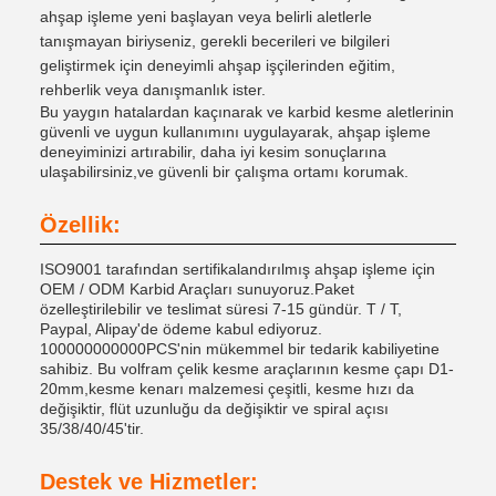
ahşap işleme yeni başlayan veya belirli aletlerle
tanışmayan biriyseniz, gerekli becerileri ve bilgileri
geliştirmek için deneyimli ahşap işçilerinden eğitim,
rehberlik veya danışmanlık ister.
Bu yaygın hatalardan kaçınarak ve karbid kesme aletlerinin
güvenli ve uygun kullanımını uygulayarak, ahşap işleme
deneyiminizi artırabilir, daha iyi kesim sonuçlarına
ulaşabilirsiniz,ve güvenli bir çalışma ortamı korumak.
Özellik:
ISO9001 tarafından sertifikalandırılmış ahşap işleme için
OEM / ODM Karbid Araçları sunuyoruz.Paket
özelleştirilebilir ve teslimat süresi 7-15 gündür. T / T,
Paypal, Alipay'de ödeme kabul ediyoruz.
100000000000PCS'nin mükemmel bir tedarik kabiliyetine
sahibiz. Bu volfram çelik kesme araçlarının kesme çapı D1-
20mm,kesme kenarı malzemesi çeşitli, kesme hızı da
değişiktir, flüt uzunluğu da değişiktir ve spiral açısı
35/38/40/45'tir.
Destek ve Hizmetler: