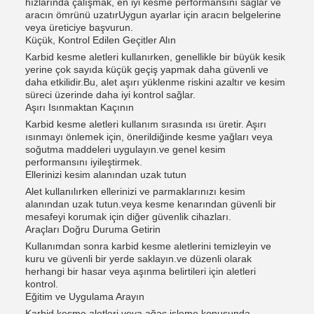
hızlarında çalışmak, en iyi kesme performansını sağlar ve
aracın ömrünü uzatırUygun ayarlar için aracın belgelerine
veya üreticiye başvurun.
Küçük, Kontrol Edilen Geçitler Alın
Karbid kesme aletleri kullanırken, genellikle bir büyük kesik
yerine çok sayıda küçük geçiş yapmak daha güvenli ve
daha etkilidir.Bu, alet aşırı yüklenme riskini azaltır ve kesim
süreci üzerinde daha iyi kontrol sağlar.
Aşırı Isınmaktan Kaçının
Karbid kesme aletleri kullanım sırasında ısı üretir. Aşırı
ısınmayı önlemek için, önerildiğinde kesme yağları veya
soğutma maddeleri uygulayın.ve genel kesim
performansını iyileştirmek.
Ellerinizi kesim alanından uzak tutun
Alet kullanılırken ellerinizi ve parmaklarınızı kesim
alanından uzak tutun.veya kesme kenarından güvenli bir
mesafeyi korumak için diğer güvenlik cihazları.
Araçları Doğru Duruma Getirin
Kullanımdan sonra karbid kesme aletlerini temizleyin ve
kuru ve güvenli bir yerde saklayın.ve düzenli olarak
herhangi bir hasar veya aşınma belirtileri için aletleri
kontrol.
Eğitim ve Uygulama Arayın
Karbid kesme aletleri veya ağaç işleme konusunda