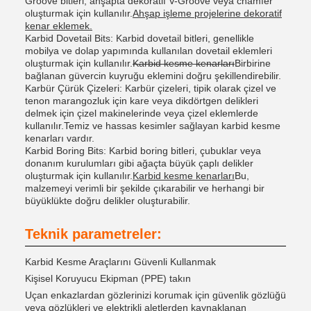
Groove bitleri, ahşapta dekoratif V-Groove veya chamfer
oluşturmak için kullanılır.
Ahşap işleme projelerine dekoratif
kenar eklemek.
Karbid Dovetail Bits: Karbid dovetail bitleri, genellikle
mobilya ve dolap yapımında kullanılan dovetail eklemleri
oluşturmak için kullanılır.
Karbid kesme kenarları
Birbirine
bağlanan güvercin kuyruğu eklemini doğru şekillendirebilir.
Karbür Çürük Çizeleri: Karbür çizeleri, tipik olarak çizel ve
tenon marangozluk için kare veya dikdörtgen delikleri
delmek için çizel makinelerinde veya çizel eklemlerde
kullanılır.Temiz ve hassas kesimler sağlayan karbid kesme
kenarları vardır.
Karbid Boring Bits: Karbid boring bitleri, çubuklar veya
donanım kurulumları gibi ağaçta büyük çaplı delikler
oluşturmak için kullanılır.
Karbid kesme kenarları
Bu,
malzemeyi verimli bir şekilde çıkarabilir ve herhangi bir
büyüklükte doğru delikler oluşturabilir.
Teknik parametreler:
Karbid Kesme Araçlarını Güvenli Kullanmak
Kişisel Koruyucu Ekipman (PPE) takın
Uçan enkazlardan gözlerinizi korumak için güvenlik gözlüğü
veya gözlükleri ve elektrikli aletlerden kaynaklanan