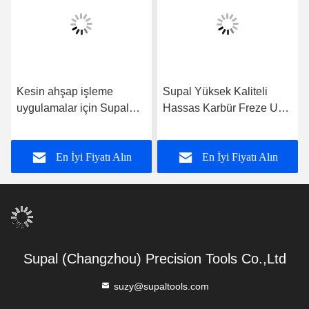
Kesin ahşap işleme
Supal Yüksek Kaliteli
uygulamalar için Supal
Hassas Karbür Freze Ucu,
Durabilir Yüksek Kaliteli
Ağır İş Ahşap İşleme İşleri
Karbid Yönlendirici Bit
İçin
En İyi Fiyatı Alın
En İyi Fiyatı Alın
Supal (Changzhou) Precision Tools Co.,Ltd
suzy@supaltools.com