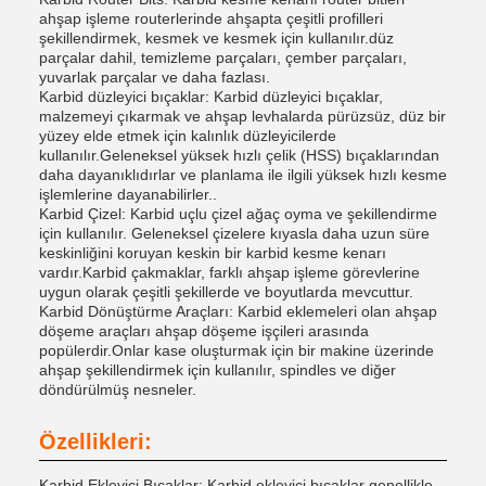
ahşap işleme routerlerinde ahşapta çeşitli profilleri
şekillendirmek, kesmek ve kesmek için kullanılır.düz
parçalar dahil, temizleme parçaları, çember parçaları,
yuvarlak parçalar ve daha fazlası.
Karbid düzleyici bıçaklar: Karbid düzleyici bıçaklar,
malzemeyi çıkarmak ve ahşap levhalarda pürüzsüz, düz bir
yüzey elde etmek için kalınlık düzleyicilerde
kullanılır.Geleneksel yüksek hızlı çelik (HSS) bıçaklarından
daha dayanıklıdırlar ve planlama ile ilgili yüksek hızlı kesme
işlemlerine dayanabilirler..
Karbid Çizel: Karbid uçlu çizel ağaç oyma ve şekillendirme
için kullanılır. Geleneksel çizelere kıyasla daha uzun süre
keskinliğini koruyan keskin bir karbid kesme kenarı
vardır.Karbid çakmaklar, farklı ahşap işleme görevlerine
uygun olarak çeşitli şekillerde ve boyutlarda mevcuttur.
Karbid Dönüştürme Araçları: Karbid eklemeleri olan ahşap
döşeme araçları ahşap döşeme işçileri arasında
popülerdir.Onlar kase oluşturmak için bir makine üzerinde
ahşap şekillendirmek için kullanılır, spindles ve diğer
döndürülmüş nesneler.
Özellikleri:
Karbid Ekleyici Bıçaklar: Karbid ekleyici bıçaklar genellikle