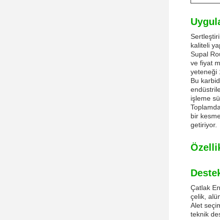
Uygul
Sertleşti
kaliteli 
Supal Rou
ve fiyat 
yeteneği
Bu karbid
endüstril
işleme sür
Toplamda,
bir kesme
getiriyor.
Özelli
Destek
Çatlak En
çelik, al
Alet seçi
teknik de