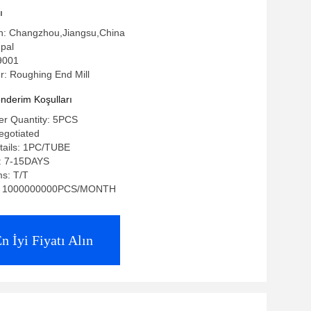
ı
in: Changzhou,Jiangsu,China
pal
O9001
: Roughing End Mill
derim Koşulları
r Quantity: 5PCS
negotiated
tails: 1PC/TUBE
e: 7-15DAYS
s: T/T
ty: 1000000000PCS/MONTH
n İyi Fiyatı Alın