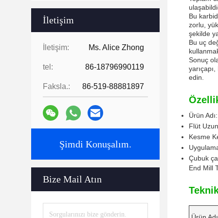
ulaşabildi
Bu karbid
İletişim
zorlu, yü
şekilde y
Bu uç değ
İletişim:
Ms. Alice Zhong
kullanma
Sonuç ola
tel:
86-18796990119
yarıçapı,
edin.
Faksla.:
86-519-88881897
Özelli
Ürün Adı:
Flüt Uzu
Kesme Ke
Şimdi Konuşalım.
Uygulama
Çubuk ça
End Mill 
Bize Mail Atın
Teknik
Ürün Adı