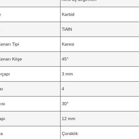
e
Karbid
a
TiAlN
narı Tipi
Karesi
enarı Köşe
45°
ıçapı
3 mm
sı
4
ısı
30°
apı
12 mm
ma
Çoraklık