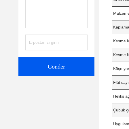
Malzem
Kaplam
Kesme Ke
Kesme K
Gönder
Köşe yar
Flüt sayı
Heliks aç
Çubuk ç
Uygula