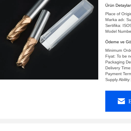
Ürün Detaylar
Place of Orig
Marka adı: Su
Sertifika: IS
Model Number
Ödeme ve Gön
Minimum Orde
Fiyat: To be 
Packaging De
Delivery Tim
Payment Term
Supply Abili
E