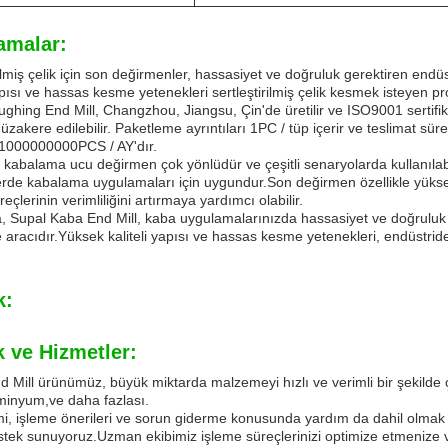
amalar:
rilmiş çelik için son değirmenler, hassasiyet ve doğruluk gerektiren endü
yapısı ve hassas kesme yetenekleri sertleştirilmiş çelik kesmek isteyen pro
ghing End Mill, Changzhou, Jiangsu, Çin'de üretilir ve ISO9001 sertifika
müzakere edilebilir. Paketleme ayrıntıları 1PC / tüp içerir ve teslimat sü
 1000000000PCS / AY'dır.
 kabalama ucu değirmen çok yönlüdür ve çeşitli senaryolarda kullanılabil
erde kabalama uygulamaları için uygundur.Son değirmen özellikle yüksek
eçlerinin verimliliğini artırmaya yardımcı olabilir.
 Supal Kaba End Mill, kaba uygulamalarınızda hassasiyet ve doğruluk e
 aracıdır.Yüksek kaliteli yapısı ve hassas kesme yetenekleri, endüstrid
k:
 ve Hizmetler:
d Mill ürünümüz, büyük miktarda malzemeyi hızlı ve verimli bir şekilde 
üminyum,ve daha fazlası.
mi, işleme önerileri ve sorun giderme konusunda yardım da dahil olma
stek sunuyoruz.Uzman ekibimiz işleme süreçlerinizi optimize etmenize 