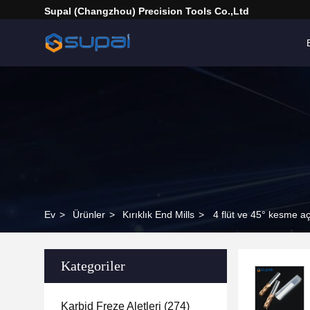
Supal (Changzhou) Precision Tools Co.,Ltd
Ev
>
Ürünler
>
Kırıklık End Mills
>
4 flüt ve 45° kesme aç
Kategoriler
Karbid Freze Aletleri
(274)