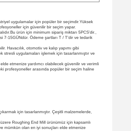
striyel uygulamalar için popüler bir seçimdir.Yüksek
fesyoneller için güvenilir bir seçim yapar.
lıdır.Bu ürün için minimum sipariş miktarı 5PCS'dir.,
resi 7-15GÜNdür. Ödeme şartları T / T'dir ve tedarik
ir. Havacılık, otomotiv ve kalıp yapımı gibi
 stresli uygulamaları işlemek için tasarlanmıştır ve
lde etmenize yardımcı olabilecek güvenilir ve verimli
eki profesyoneller arasında popüler bir seçim haline
çıkarmak için tasarlanmıştır. Çeşitli malzemelerde,
k üzere Roughing End Mill ürünümüz için kapsamlı
ve mümkün olan en iyi sonuçları elde etmenize