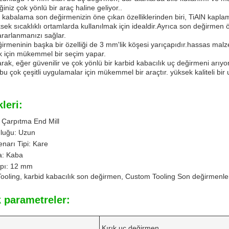
ğiniz çok yönlü bir araç haline geliyor..
 kabalama son değirmenizin öne çıkan özelliklerinden biri, TiAlN kapla
ksek sıcaklıklı ortamlarda kullanılmak için idealdir.Ayrıca son değirmen
ararlanmanızı sağlar.
irmeninin başka bir özelliği de 3 mm'lik köşesi yarıçapıdır.hassas ma
k için mükemmel bir seçim yapar.
rak, eğer güvenilir ve çok yönlü bir karbid kabacılık uç değirmeni ar
 bu çok çeşitli uygulamalar için mükemmel bir araçtır. yüksek kaliteli bir
kleri:
 Çarpıtma End Mill
nluğu: Uzun
narı Tipi: Kare
: Kaba
pı: 12 mm
Tooling, karbid kabacılık son değirmen, Custom Tooling Son değirmenle
 parametreler:
Kırık uç değirmen