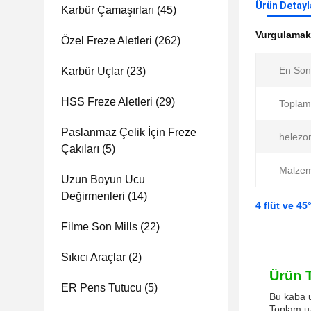
Ürün Detayl
Karbür Çamaşırları
(45)
Vurgulama
Özel Freze Aletleri
(262)
En Son
Karbür Uçlar
(23)
HSS Freze Aletleri
(29)
Toplam
Paslanmaz Çelik İçin Freze
helezon
Çakıları
(5)
Malze
Uzun Boyun Ucu
Değirmenleri
(14)
4 flüt ve 4
Filme Son Mills
(22)
Sıkıcı Araçlar
(2)
Ürün 
ER Pens Tutucu
(5)
Bu kaba u
Toplam uz