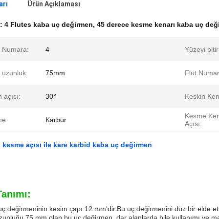
arı
Ürün Açıklaması
k:
4 Flutes kaba uç değirmen
,
45 derece kesme kenarı kaba uç değ
 Numara:
4
Yüzeyi bitir
 uzunluk:
75mm
Flüt Numar
 açısı:
30°
Keskin Ken
Kesme Ken
me:
Karbür
Açısı:
5° kesme açısı ile kare karbid kaba uç değirmen
Tanımı:
ç değirmeninin kesim çapı 12 mm'dir.Bu uç değirmenini düz bir elde et
unluğu 75 mm olan bu uç değirmen, dar alanlarda bile kullanımı ve ma