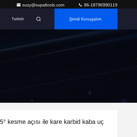
suzy@supaltools.com
86-18796990119
Şimdi Konuşalım.
Turkish
45° kesme açısı ile kare karbid kaba uç