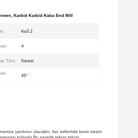
irmen
,
Karbid Karbid Kaba End Mill
in:
Ka3.2
ası:
4
ar Türü:
Karesi
arı
45°
menize yardımcı olacaktır, her seferinde kesin kesim.
nevrası kolaydır.Bu sayede tekrar tekrar