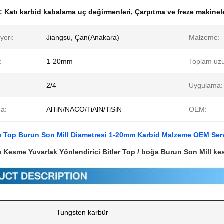
k:
Katı karbid kabalama uç değirmenleri
,
Çarpıtma ve freze makinel
yeri:
Jiangsu, Çan(Anakara)
Malzeme:
:
1-20mm
Toplam uzu
2/4
Uygulama:
a:
AlTiN/NACO/TiAlN/TiSiN
OEM:
ı Top Burun Son Mill Diametresi 1-20mm Karbid Malzeme OEM Serv
ı Kesme Yuvarlak Yönlendirici Bitler Top / boğa Burun Son Mill kes
Tungsten karbür