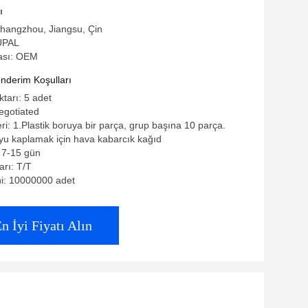
ı
Changzhou, Jiangsu, Çin
UPAL
ası: OEM
derim Koşulları
ktarı: 5 adet
negotiated
eri: 1.Plastik boruya bir parça, grup başına 10 parça.
uyu kaplamak için hava kabarcık kağıd
: 7-15 gün
rı: T/T
ni: 10000000 adet
n İyi Fiyatı Alın