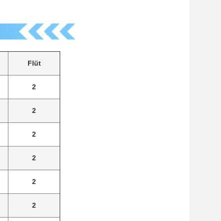
Flüt
2
2
2
2
2
2