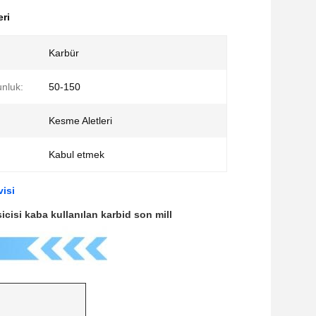
eri
Karbür
nluk:
50-150
Kesme Aletleri
Kabul etmek
isi
icisi kaba kullanılan karbid son mill