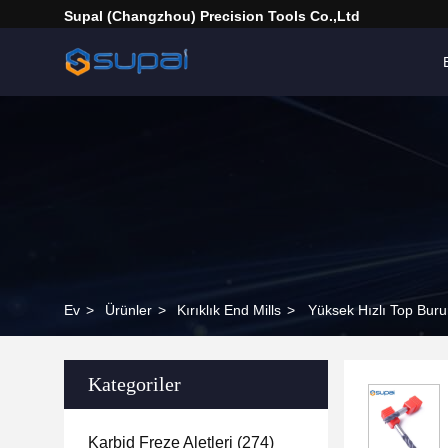
Supal (Changzhou) Precision Tools Co.,Ltd
Ev
>
Ürünler
>
Kırıklık End Mills
>
Yüksek Hızlı Top Bur
Kategoriler
Karbid Freze Aletleri
(274)