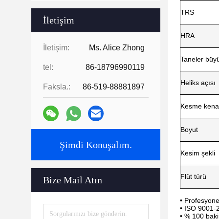
TRS
İletişim
HRA
İletişim:
Ms. Alice Zhong
Taneler büy
tel:
86-18796990119
Heliks açısı
Faksla.:
86-519-88881897
Kesme kenar
Boyut
Şimdi Konuşalım.
Kesim şekli
Flüt türü
Bize Mail Atın
• Profesyonel
• ISO 9001-2
• % 100 baki