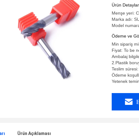
Ürün Detaylar
Menşe yeri: 
Marka adı: S
Model numar
Ödeme ve Gön
Min sipariş mi
Fiyat: To be 
Ambalaj bilgil
2.Plastik bor
Teslim süresi
Ödeme koşulla
Yetenek temi
E
arı
Ürün Açıklaması