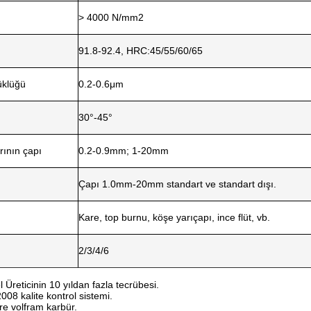
> 4000 N/mm2
91.8-92.4, HRC:45/55/60/65
üklüğü
0.2-0.6μm
30°-45°
ının çapı
0.2-0.9mm; 1-20mm
Çapı 1.0mm-20mm standart ve standart dışı.
Kare, top burnu, köşe yarıçapı, ince flüt, vb.
2/3/4/6
 Üreticinin 10 yıldan fazla tecrübesi.
008 kalite kontrol sistemi.
re volfram karbür.