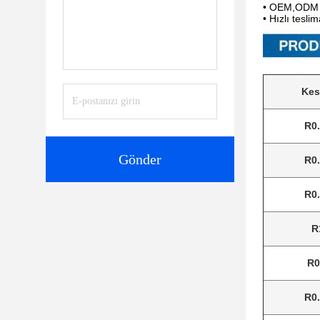
• OEM,ODM pr
• Hızlı tesli
Ke
R0
Gönder
R0
R0
R
R0
R0