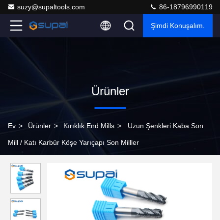
suzy@supaltools.com
86-18796990119
Şimdi Konuşalım.
Ürünler
Ev
>
Ürünler
>
Kırıklık End Mills
>
Uzun Şenkleri Kaba Son
Mill / Katı Karbür Köşe Yarıçapı Son Milller