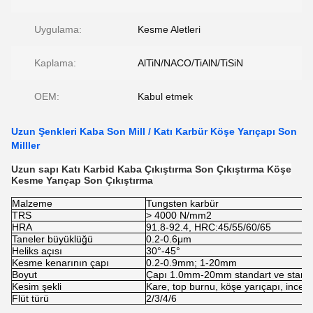
Uygulama:
Kesme Aletleri
Kaplama:
AlTiN/NACO/TiAlN/TiSiN
OEM:
Kabul etmek
Uzun Şenkleri Kaba Son Mill / Katı Karbür Köşe Yarıçapı Son
Milller
Uzun sapı Katı Karbid Kaba Çıkıştırma Son Çıkıştırma Köşe
Kesme Yarıçap Son Çıkıştırma
Malzeme
Tungsten karbür
TRS
> 4000 N/mm2
HRA
91.8-92.4, HRC:45/55/60/65
Taneler büyüklüğü
0.2-0.6μm
Heliks açısı
30°-45°
Kesme kenarının çapı
0.2-0.9mm; 1-20mm
Boyut
Çapı 1.0mm-20mm standart ve standar
Kesim şekli
Kare, top burnu, köşe yarıçapı, ince fl
Flüt türü
2/3/4/6