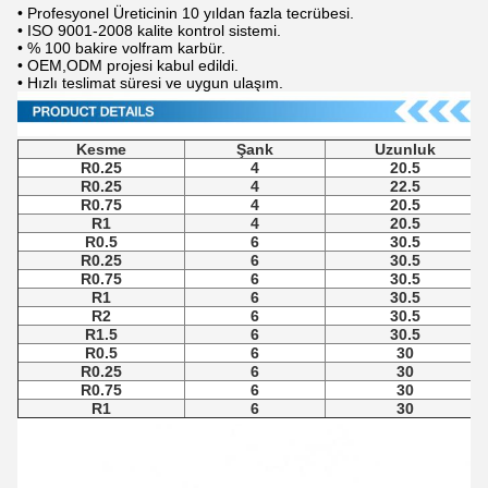
• Profesyonel Üreticinin 10 yıldan fazla tecrübesi.
• ISO 9001-2008 kalite kontrol sistemi.
• % 100 bakire volfram karbür.
• OEM,ODM projesi kabul edildi.
• Hızlı teslimat süresi ve uygun ulaşım.
Kesme
Şank
Uzunluk
R0.25
4
20.5
R0.25
4
22.5
R0.75
4
20.5
R1
4
20.5
R0.5
6
30.5
R0.25
6
30.5
R0.75
6
30.5
R1
6
30.5
R2
6
30.5
R1.5
6
30.5
R0.5
6
30
R0.25
6
30
R0.75
6
30
R1
6
30