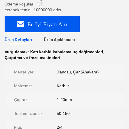
Ödeme koşulları: T/T
Yetenek temini: 10000000 adet
En İyi Fiyatı Alın
Ürün Detayları
Ürün Açıklaması
Vurgulamak:
Katı karbid kabalama uç değirmenleri
,
Çarpıtma ve freze makineleri
Menşe yeri:
Jiangsu, Çan(Anakara)
Malzeme:
Karbür
Çapraz:
1-20mm
Toplam uzunluk:
50-150
Flüt:
2/4