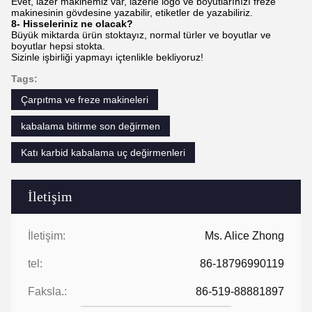
Evet, lazer makinemiz var, lazerle logo ve boyutlarınızı freze
makinesinin gövdesine yazabilir, etiketler de yazabiliriz.
8- Hisseleriniz ne olacak?
Büyük miktarda ürün stoktayız, normal türler ve boyutlar ve
boyutlar hepsi stokta.
Sizinle işbirliği yapmayı içtenlikle bekliyoruz!
Tags:
Çarpıtma ve freze makineleri
kabalama bitirme son değirmen
Katı karbid kabalama uç değirmenleri
İletişim
İletişim:
Ms. Alice Zhong
tel:
86-18796990119
Faksla.:
86-519-88881897