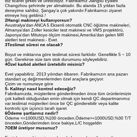
Biz ticaret şirketi ve üreticisiyiz. Fabrikamız Jiangsu Eyaleti
Changzhou şehrinde yer almaktadır. Bu alanda 15 yıldan fazla
deneyime sahibiz, Şangay'a çok yakındır.Fabrikamızı ziyaret
etmeye hoş geldiniz.!
2Hangi makineyi kullanıyorsun?
Avustralya'dan ANCA 5 Eksenli otomatik CNC öğütme makineleri,
Almanya'dan Zoller kesiciler test makinesi ve VMS projektörü,
Japonya'dan Mitutoyo ölçüm makinesi,Amerika'dan gelen MR
aletleri test makinesi.- Evet.
3Teslimat süresi ne olacak?
Boyut ve miktarına göre teslimat süresi farklıdır. Genellikle 5 ~ 10
gün. Gerekirse size tam stok durumunu söyleyebiliriz.
4Özel karbid aletleri üretebilir misiniz?
Evet yapabiliriz. 2013 yılından itibaren. Fabrikamızın ana pazarı
standart uç değirmenlerinden özel araçlara geçiyor.
Çizim ve numuneye göre
5- Kaliteyi nasıl kontrol edeceğiz?
Fabrikamızda, müşterilere gönderilmeden önce tüm ürünlerimizin
çok kaliteli olduğundan emin olmak için kendi QC departmanımız
var.teslimat müşterileri önce bir QC gönderebilir veya kalite
kontrolü için üçüncü tarafı işaret
6Ödeme şartlarınız nedir?
Ödeme <=1000USD,%100 önceden,Ödeme>=1000USD,%30 T/T
önceden,Gönderimden önce bakiye,L/C hoşgeldin
7OEM üretiyor musunuz?