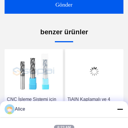
Gönder
benzer ürünler
CNC İşleme Sistemi için
TiAlN Kaplamalı ve 4
Yüksek Performanslı
Kesme Kenarlı 12mm
Alice
Karbid Kabacılık Sonu
Saplı Kaba İşleme
Mills 6mm 8mm 10mm
Parmak Frezesi
En İyi Fiyatı Alın
En İyi Fiyatı Alın
Süper Kaplama
6:23 AM