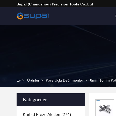
Supal (Changzhou) Precision Tools Co.,Ltd
Ev
>
Ürünler
>
Kare Uçlu Değirmenler
>
8mm 10mm Katı 
Kategoriler
Karbid Freze Aletleri
(274)