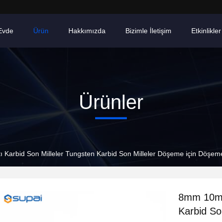
Evde
Ürün
Hakkımızda
Bizimle İletişim
Etkinlikler
Ürünler
Karbid Son Milleler Tungsten Karbid Son Milleler Döşeme için Döşeme
8mm 10mm 
Karbid So