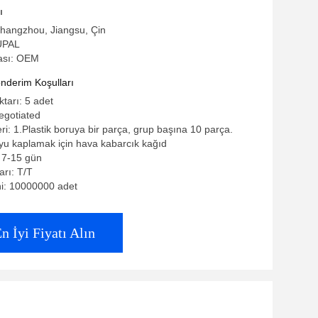
ı
Changzhou, Jiangsu, Çin
UPAL
ası: OEM
derim Koşulları
ktarı: 5 adet
negotiated
eri: 1.Plastik boruya bir parça, grup başına 10 parça.
uyu kaplamak için hava kabarcık kağıd
: 7-15 gün
rı: T/T
ni: 10000000 adet
n İyi Fiyatı Alın