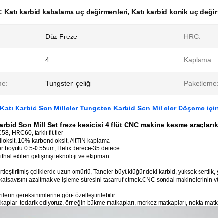
k:
Katı karbid kabalama uç değirmenleri
,
Katı karbid konik uç deği
Düz Freze
HRC:
4
Kaplama:
me:
Tungsten çeliği
Paketleme
tı Karbid Son Milleler Tungsten Karbid Son Milleler Döşeme içi
rbid Son Mill Set freze kesicisi 4 flüt CNC makine kesme araçları
k
, HRC60, farklı flütler
oksit, 10% karbondioksit, AltTiN kaplama
er boyutu 0.5-0.55um; Helix derece-35 derece
thal edilen gelişmiş teknoloji ve ekipman.
rtleştirilmiş çeliklerde uzun ömürlü, Taneler büyüklüğündeki karbid, yüksek sertlik,
atsayısını azaltmak ve işleme süresini tasarruf etmek,CNC sondaj makinelerinin yü
erin gereksinimlerine göre özelleştirilebilir.
atkapları tedarik ediyoruz, örneğin bükme matkapları, merkez matkapları, nokta matk