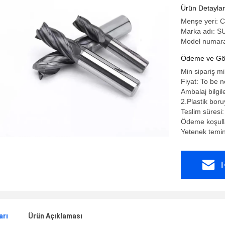
Ürün Detaylar
Menşe yeri: 
Marka adı: S
Model numar
Ödeme ve Gön
Min sipariş mi
Fiyat: To be 
Ambalaj bilgil
2.Plastik bor
Teslim süresi
Ödeme koşulla
Yetenek temi
E
arı
Ürün Açıklaması