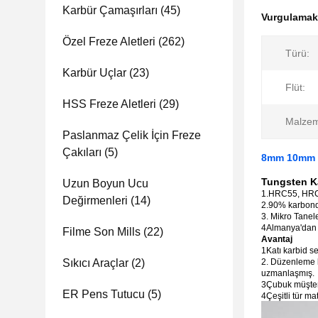
Karbür Çamaşırları
(45)
Vurgulama
Özel Freze Aletleri
(262)
Türü:
Karbür Uçlar
(23)
Flüt:
HSS Freze Aletleri
(29)
Malze
Paslanmaz Çelik İçin Freze
Çakıları
(5)
8mm 10mm Ka
Tungsten Ka
Uzun Boyun Ucu
1.HRC55, HRC58
Değirmenleri
(14)
2.90% karbondi
3. Mikro Tanel
4Almanya'dan i
Filme Son Mills
(22)
Avantaj
1Katı karbid se
Sıkıcı Araçlar
(2)
2. Düzenleme k
uzmanlaşmış.
3Çubuk müşteril
ER Pens Tutucu
(5)
4Çeşitli tür m