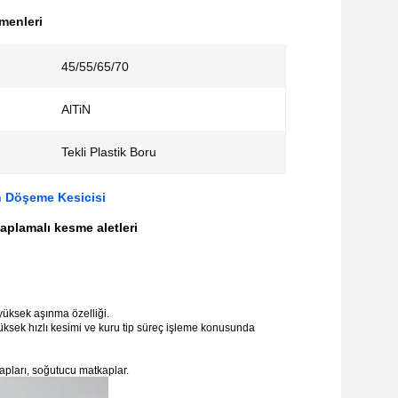
rmenleri
45/55/65/70
AlTiN
:
Tekli Plastik Boru
n Döşeme Kesicisi
aplamalı kesme aletleri
 yüksek aşınma özelliği.
ksek hızlı kesimi ve kuru tip süreç işleme konusunda
apları, soğutucu matkaplar.