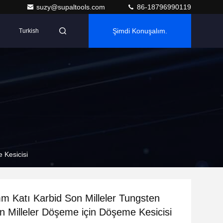
suzy@supaltools.com
86-18796990119
Şimdi Konuşalım.
Turkish
 Kesicisi
Katı Karbid Son Milleler Tungsten
n Milleler Döşeme için Döşeme Kesicisi